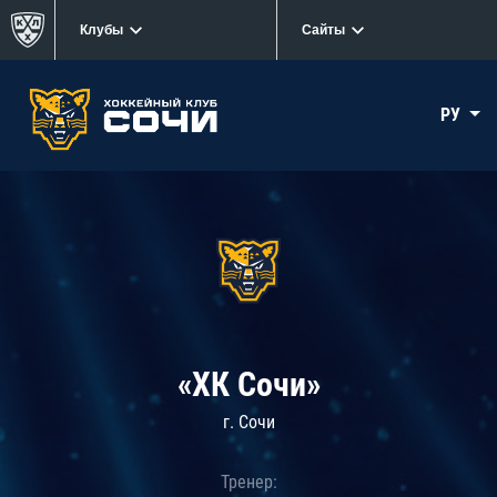
Клубы
Сайты
РУ
«ХК Сочи»
г. Сочи
Тренер: