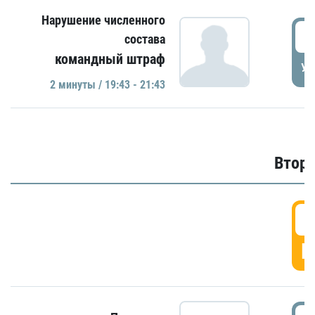
Нарушение численного
1
состава
командный штраф
УД
2 минуты / 19:43 - 21:43
Второ
2
Г