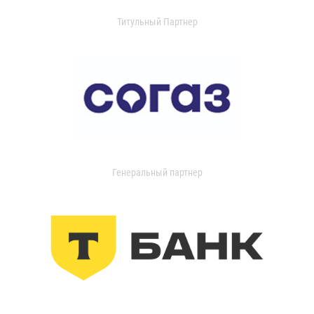
Титульный Партнер
Генеральный партнер