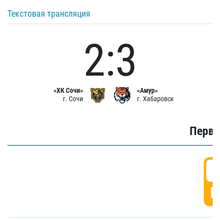
Текстовая трансляция
2:3
«ХК Сочи»
«Амур»
г. Сочи
г. Хабаровск
Первы
0
Г