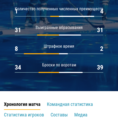
Количество полученных численных преимуществ
1
4
Выигранные вбрасывания
31
31
Штрафное время
8
2
Броски по воротам
34
39
Хронология матча
Командная статистика
Статистика игроков
Составы
Медиа