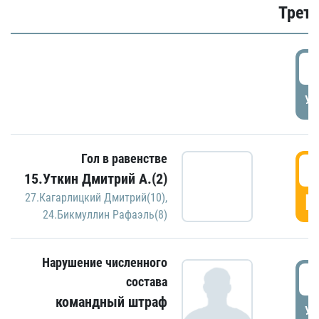
Трети
5
УД
Гол в равенстве
5
15.Уткин Дмитрий А.(2)
Г
27.Кагарлицкий Дмитрий(10)
,
24.Бикмуллин Рафаэль(8)
Нарушение численного
5
состава
командный штраф
УД