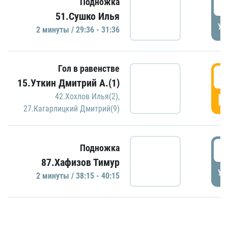
2
Подножка
51.Сушко Илья
УД
2 минуты / 29:36 - 31:36
Гол в равенстве
3
15.Уткин Дмитрий А.(1)
Г
42.Хохлов Илья(2)
,
27.Кагарлицкий Дмитрий(9)
3
Подножка
87.Хафизов Тимур
УД
2 минуты / 38:15 - 40:15