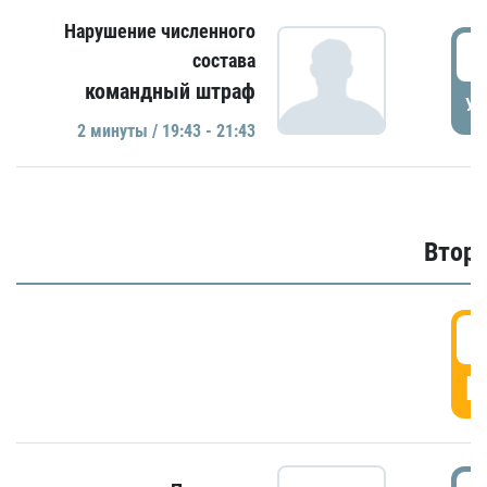
Нарушение численного
1
состава
командный штраф
УД
2 минуты / 19:43 - 21:43
Второ
2
Г