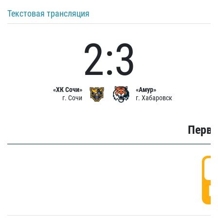
Текстовая трансляция
2:3
«ХК Сочи»
«Амур»
г. Сочи
г. Хабаровск
Первы
0
Г