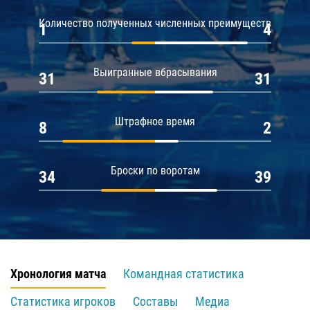
Количество полученных численных преимуществ
1
4
Выигранные вбрасывания
31
31
Штрафное время
8
2
Броски по воротам
34
39
Хронология матча
Командная статистика
Статистика игроков
Составы
Медиа