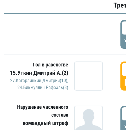
Трети
5
УД
Гол в равенстве
5
15.Уткин Дмитрий А.(2)
Г
27.Кагарлицкий Дмитрий(10)
,
24.Бикмуллин Рафаэль(8)
Нарушение численного
5
состава
командный штраф
УД