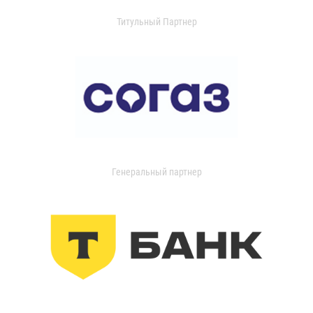
Титульный Партнер
Генеральный партнер