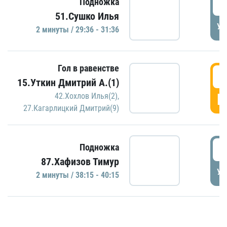
2
Подножка
51.Сушко Илья
УД
2 минуты / 29:36 - 31:36
Гол в равенстве
3
15.Уткин Дмитрий А.(1)
Г
42.Хохлов Илья(2)
,
27.Кагарлицкий Дмитрий(9)
3
Подножка
87.Хафизов Тимур
УД
2 минуты / 38:15 - 40:15