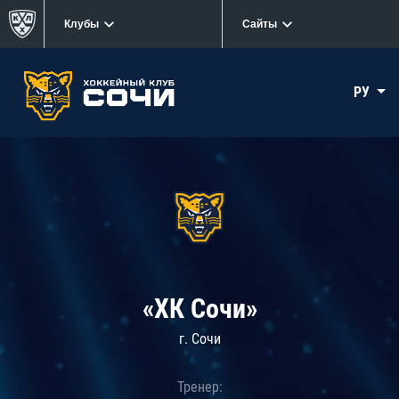
Клубы
Сайты
РУ
«ХК Сочи»
г. Сочи
Тренер: