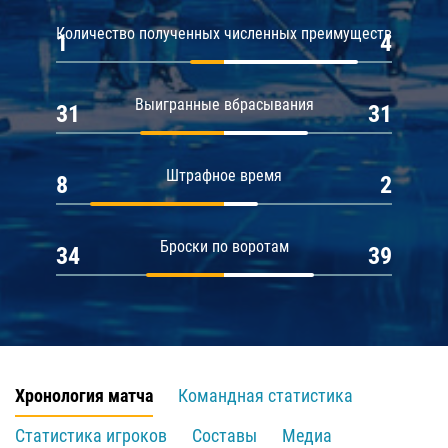
Количество полученных численных преимуществ
1
4
Выигранные вбрасывания
31
31
Штрафное время
8
2
Броски по воротам
34
39
Хронология матча
Командная статистика
Статистика игроков
Составы
Медиа