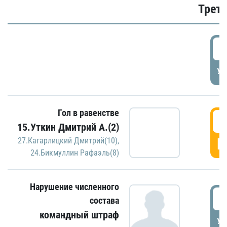
Трети
5
УД
Гол в равенстве
5
15.Уткин Дмитрий А.(2)
Г
27.Кагарлицкий Дмитрий(10)
,
24.Бикмуллин Рафаэль(8)
Нарушение численного
5
состава
командный штраф
УД