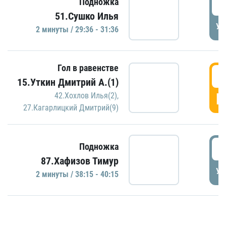
2
Подножка
51.Сушко Илья
УД
2 минуты / 29:36 - 31:36
Гол в равенстве
3
15.Уткин Дмитрий А.(1)
Г
42.Хохлов Илья(2)
,
27.Кагарлицкий Дмитрий(9)
3
Подножка
87.Хафизов Тимур
УД
2 минуты / 38:15 - 40:15