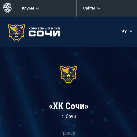
Клубы
Сайты
РУ
«ХК Сочи»
г. Сочи
Тренер: