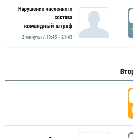
Нарушение численного
1
состава
командный штраф
УД
2 минуты / 19:43 - 21:43
Второ
2
Г