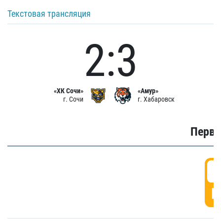
Текстовая трансляция
2:3
«ХК Сочи»
«Амур»
г. Сочи
г. Хабаровск
Первы
0
Г