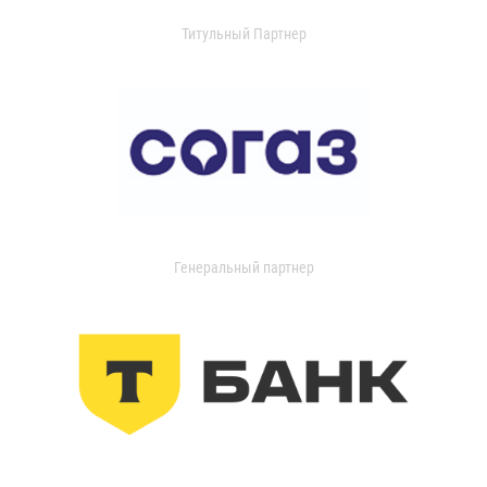
Титульный Партнер
Генеральный партнер