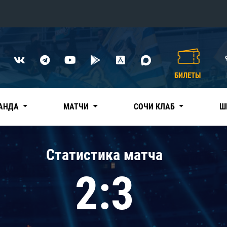
Конференция «Восток»
Дивизион Харламова
БИЛЕТЫ
Автомобилист
сляции
Ак Барс
АНДА
МАТЧИ
СОЧИ КЛАБ
Ш
Металлург Мг
Нефтехимик
 трансляции
Статистика матча
Трактор
магазин
2:3
Дивизион Чернышева
Авангард
ние КХЛ
Адмирал