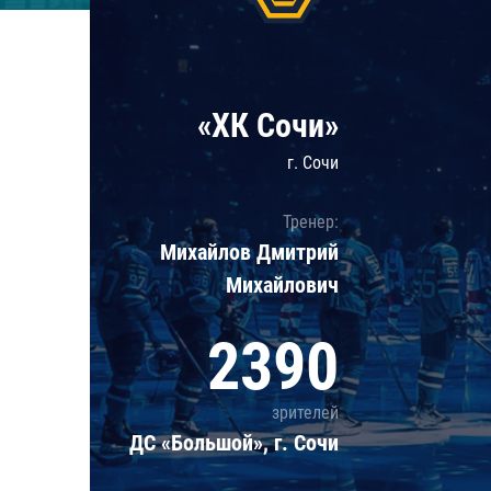
Локомотив
Северсталь
ЦСКА
«ХК Сочи»
Шанхайские Драконы
г. Сочи
Тренер:
Михайлов Дмитрий
Михайлович
2390
зрителей
ДС «Большой», г. Сочи