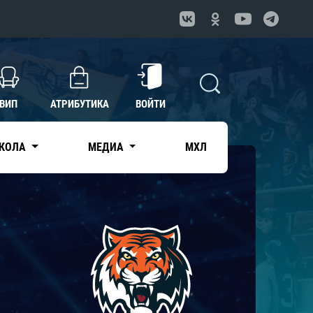
ВИП
АТРИБУТИКА
ВОЙТИ
КОЛА
МЕДИА
МХЛ