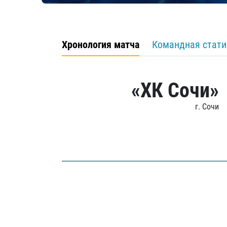
Хронология матча
Командная стати
«ХК Сочи»
г. Сочи