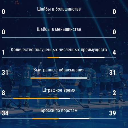
Амур
Шайбы в большинстве
0
0
Барыс
Салават Юлаев
Шайбы в меньшинстве
0
0
Сибирь
Количество полученных численных преимуществ
1
4
Выигранные вбрасывания
31
31
Штрафное время
8
2
Броски по воротам
34
39