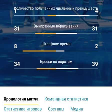
Количество полученных численных преимуществ
1
4
Выигранные вбрасывания
31
31
Штрафное время
8
2
Броски по воротам
34
39
Хронология матча
Командная статистика
Статистика игроков
Составы
Медиа