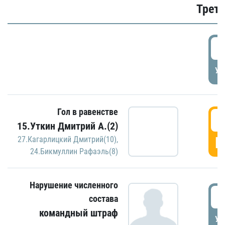
Трети
5
УД
Гол в равенстве
5
15.Уткин Дмитрий А.(2)
Г
27.Кагарлицкий Дмитрий(10)
,
24.Бикмуллин Рафаэль(8)
Нарушение численного
5
состава
командный штраф
УД