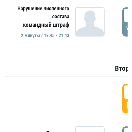
Нарушение численного
1
состава
командный штраф
УД
2 минуты / 19:43 - 21:43
Второ
2
Г