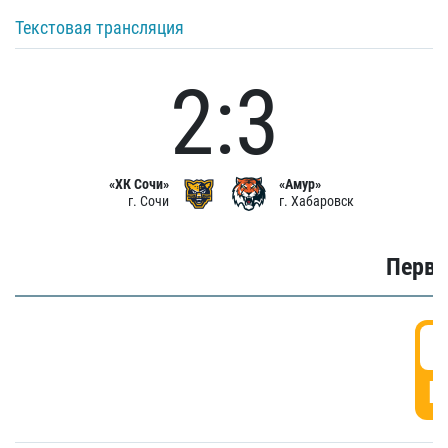
Текстовая трансляция
2:3
«ХК Сочи»
«Амур»
г. Сочи
г. Хабаровск
Первы
0
Г