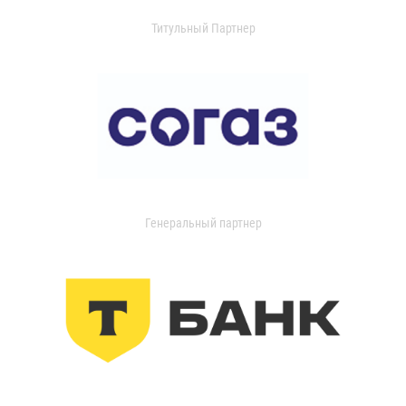
Титульный Партнер
Генеральный партнер