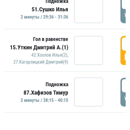
2
Подножка
51.Сушко Илья
УД
2 минуты / 29:36 - 31:36
Гол в равенстве
3
15.Уткин Дмитрий А.(1)
Г
42.Хохлов Илья(2)
,
27.Кагарлицкий Дмитрий(9)
3
Подножка
87.Хафизов Тимур
УД
2 минуты / 38:15 - 40:15