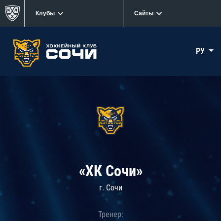
Клубы
Сайты
РУ
«ХК Сочи»
г. Сочи
Тренер: