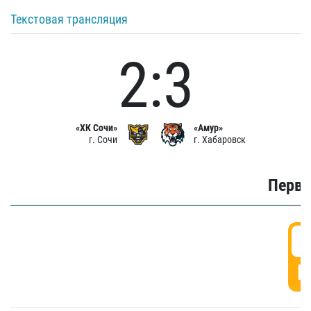
Текстовая трансляция
2:3
«ХК Сочи»
«Амур»
г. Сочи
г. Хабаровск
Первы
0
Г