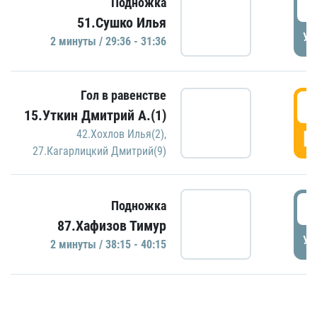
2
Подножка
51.Сушко Илья
УД
2 минуты / 29:36 - 31:36
Гол в равенстве
3
15.Уткин Дмитрий А.(1)
Г
42.Хохлов Илья(2)
,
27.Кагарлицкий Дмитрий(9)
3
Подножка
87.Хафизов Тимур
УД
2 минуты / 38:15 - 40:15