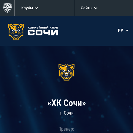
Клубы
Сайты
РУ
«ХК Сочи»
г. Сочи
Тренер: