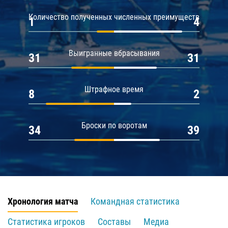
Количество полученных численных преимуществ
1
4
Выигранные вбрасывания
31
31
Штрафное время
8
2
Броски по воротам
34
39
Хронология матча
Командная статистика
Статистика игроков
Составы
Медиа