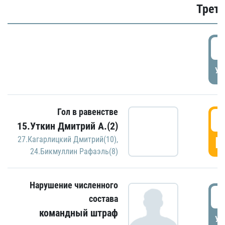
Трети
5
УД
Гол в равенстве
5
15.Уткин Дмитрий А.(2)
Г
27.Кагарлицкий Дмитрий(10)
,
24.Бикмуллин Рафаэль(8)
Нарушение численного
5
состава
командный штраф
УД