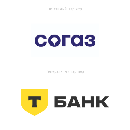
Титульный Партнер
Генеральный партнер