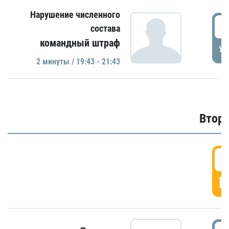
Нарушение численного
1
состава
командный штраф
УД
2 минуты / 19:43 - 21:43
Второ
2
Г