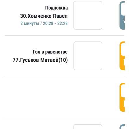
2
Подножка
30.Хомченко Павел
УД
2 минуты / 20:28 - 22:28
2
Гол в равенстве
77.Гуськов Матвей(10)
Г
2
Г