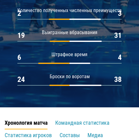
Количество полученных численных преимуществ
2
3
Выигранные вбрасывания
19
31
Штрафное время
6
4
Броски по воротам
24
38
Хронология матча
Командная статистика
Статистика игроков
Составы
Медиа