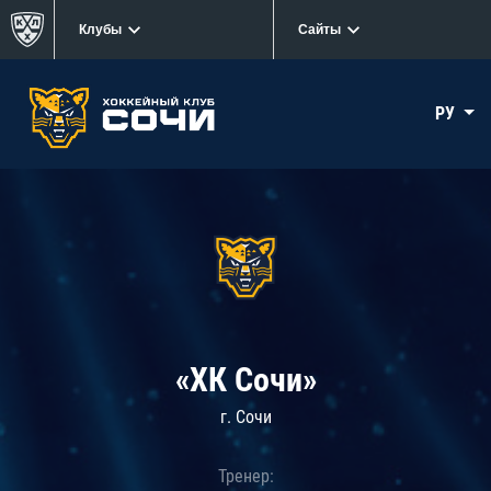
Клубы
Сайты
РУ
«ХК Сочи»
г. Сочи
Тренер: