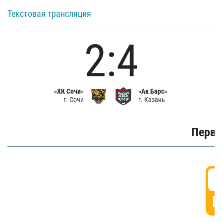
Текстовая трансляция
2:4
«ХК Сочи»
«Ак Барс»
г. Сочи
г. Казань
Первы
0
Г