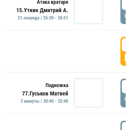
2
Атака вратаря
15.Уткин Дмитрий А.
УД
21 секундa / 26:30 - 26:51
2
Г
3
Подножка
77.Гуськов Матвей
УД
2 минуты / 30:40 - 32:40
3