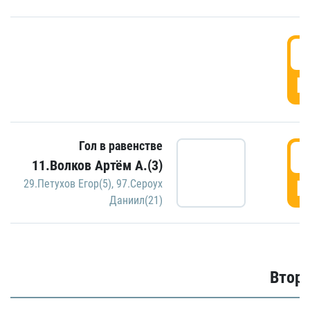
1
Г
Гол в равенстве
1
11.Волков Артём А.(3)
Г
29.Петухов Егор(5)
,
97.Сероух
Даниил(21)
Второ