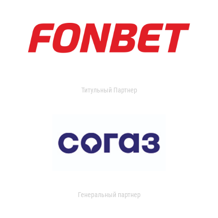
Титульный Партнер
Генеральный партнер