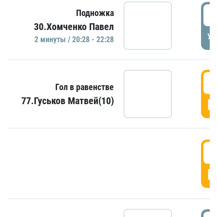
2
Подножка
30.Хомченко Павел
УД
2 минуты / 20:28 - 22:28
2
Гол в равенстве
77.Гуськов Матвей(10)
Г
2
Г