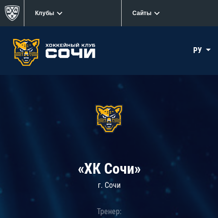
Клубы
Сайты
РУ
«ХК Сочи»
г. Сочи
Тренер: