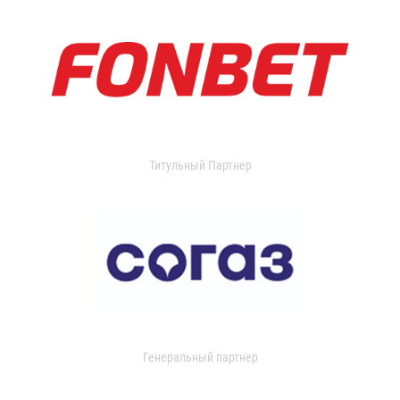
Титульный Партнер
Генеральный партнер