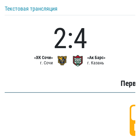
Текстовая трансляция
2:4
«ХК Сочи»
«Ак Барс»
г. Сочи
г. Казань
Первы
0
Г