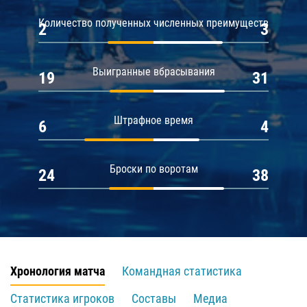
Количество полученных численных преимуществ
2
3
Выигранные вбрасывания
19
31
Штрафное время
6
4
Броски по воротам
24
38
Хронология матча
Командная статистика
Статистика игроков
Составы
Медиа