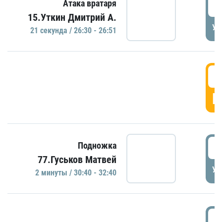
2
Атака вратаря
15.Уткин Дмитрий А.
УД
21 секундa / 26:30 - 26:51
2
Г
3
Подножка
77.Гуськов Матвей
УД
2 минуты / 30:40 - 32:40
3