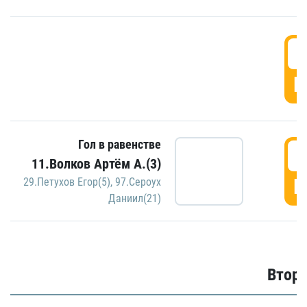
1
Г
Гол в равенстве
1
11.Волков Артём А.(3)
Г
29.Петухов Егор(5)
,
97.Сероух
Даниил(21)
Второ