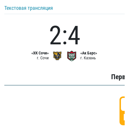
Текстовая трансляция
2:4
«ХК Сочи»
«Ак Барс»
г. Сочи
г. Казань
Первы
0
Г