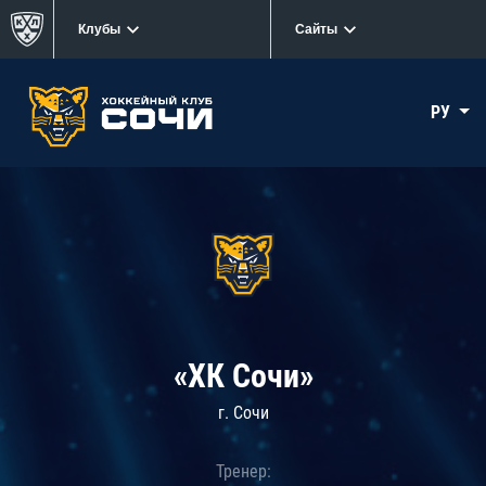
Клубы
Сайты
РУ
«ХК Сочи»
г. Сочи
Тренер: