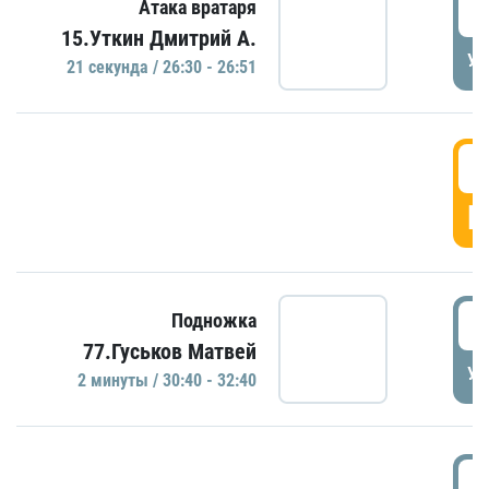
2
Атака вратаря
15.Уткин Дмитрий А.
УД
21 секундa / 26:30 - 26:51
2
Г
3
Подножка
77.Гуськов Матвей
УД
2 минуты / 30:40 - 32:40
3