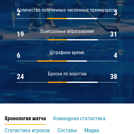
Количество полученных численных преимуществ
2
3
Выигранные вбрасывания
19
31
Штрафное время
6
4
Броски по воротам
24
38
Хронология матча
Командная статистика
Статистика игроков
Составы
Медиа