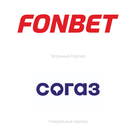
Титульный Партнер
Генеральный партнер