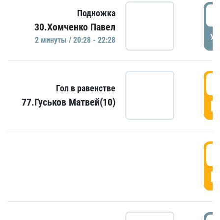
2
Подножка
30.Хомченко Павел
УД
2 минуты / 20:28 - 22:28
2
Гол в равенстве
77.Гуськов Матвей(10)
Г
2
Г