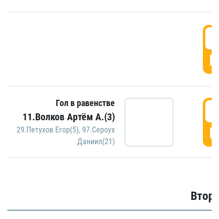
1
Г
Гол в равенстве
1
11.Волков Артём А.(3)
Г
29.Петухов Егор(5)
,
97.Сероух
Даниил(21)
Второ