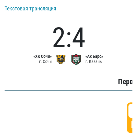
Текстовая трансляция
2:4
«ХК Сочи»
«Ак Барс»
г. Сочи
г. Казань
Первы
0
Г