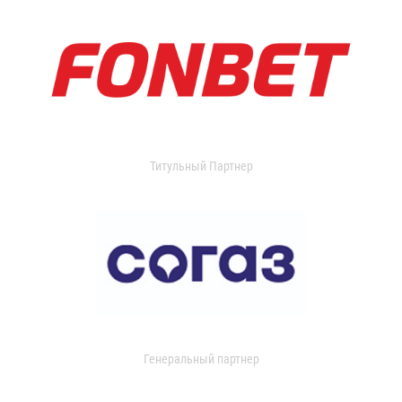
Титульный Партнер
Генеральный партнер