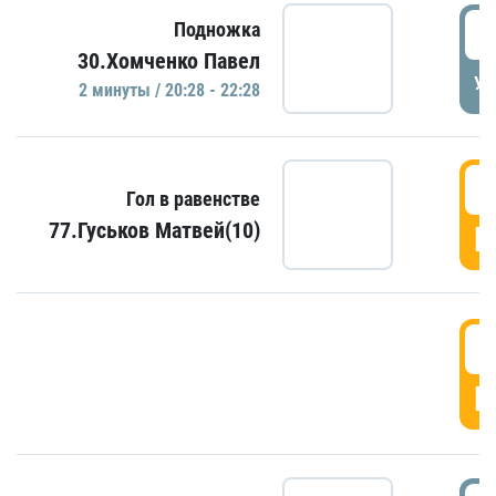
2
Подножка
30.Хомченко Павел
УД
2 минуты / 20:28 - 22:28
2
Гол в равенстве
77.Гуськов Матвей(10)
Г
2
Г