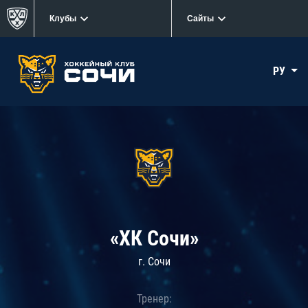
Клубы
Сайты
РУ
«ХК Сочи»
г. Сочи
Тренер: