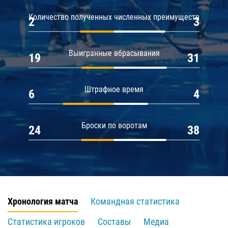
Количество полученных численных преимуществ
2
3
Выигранные вбрасывания
19
31
Штрафное время
6
4
Броски по воротам
24
38
Хронология матча
Командная статистика
Статистика игроков
Составы
Медиа