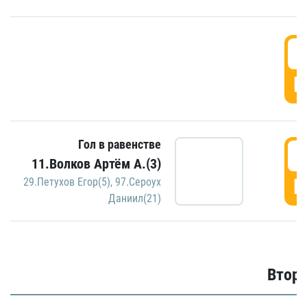
1
Г
Гол в равенстве
1
11.Волков Артём А.(3)
Г
29.Петухов Егор(5)
,
97.Сероух
Даниил(21)
Второ