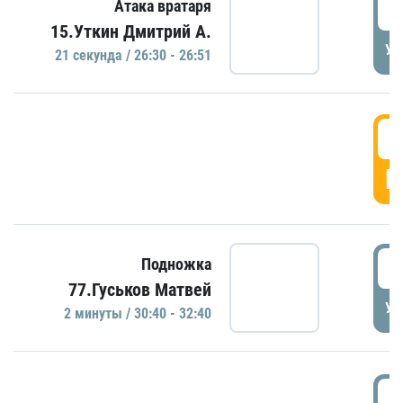
2
Атака вратаря
15.Уткин Дмитрий А.
УД
21 секундa / 26:30 - 26:51
2
Г
3
Подножка
77.Гуськов Матвей
УД
2 минуты / 30:40 - 32:40
3