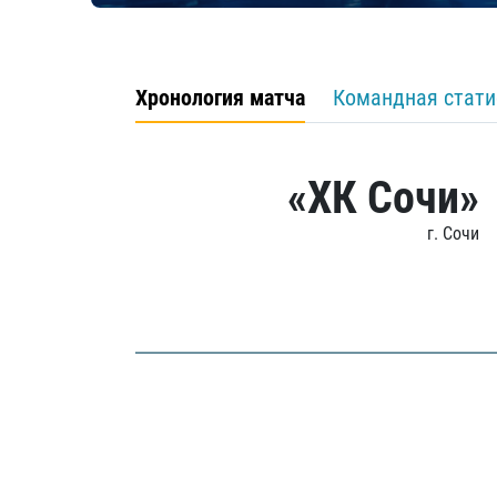
Хронология матча
Командная стати
«ХК Сочи»
г. Сочи