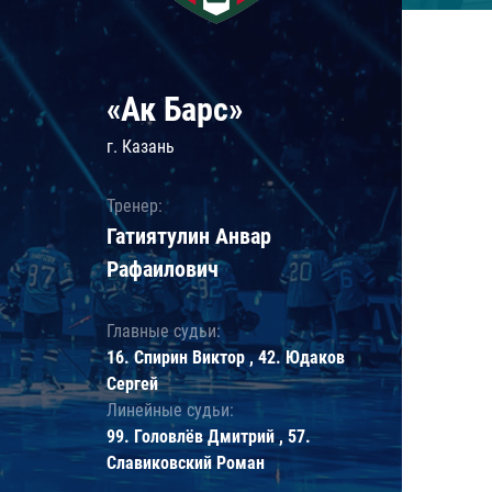
«Ак Барс»
г. Казань
Тренер:
Гатиятулин Анвар
Рафаилович
Главные судьи:
16. Спирин Виктор , 42. Юдаков
Сергей
Линейные судьи:
99. Головлёв Дмитрий , 57.
Славиковский Роман