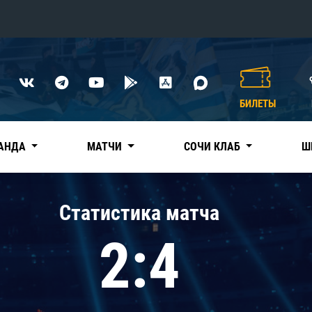
Конференция «Восток»
Дивизион Харламова
БИЛЕТЫ
Автомобилист
сляции
Ак Барс
АНДА
МАТЧИ
СОЧИ КЛАБ
Ш
Металлург Мг
Нефтехимик
 трансляции
Статистика матча
Трактор
магазин
2:4
Дивизион Чернышева
Авангард
ние КХЛ
Адмирал