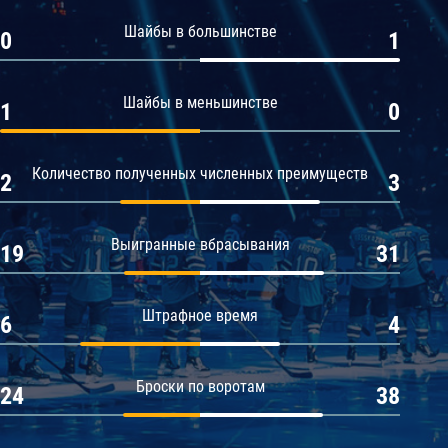
Амур
Шайбы в большинстве
0
1
Барыс
Салават Юлаев
Шайбы в меньшинстве
1
0
Сибирь
Количество полученных численных преимуществ
2
3
Выигранные вбрасывания
19
31
Штрафное время
6
4
Броски по воротам
24
38