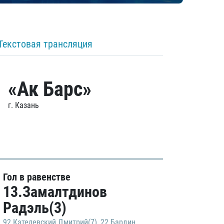
Текстовая трансляция
«Ак Барс»
г. Казань
Гол в равенстве
13.Замалтдинов
Радэль(3)
92.Кателевский Дмитрий(7)
,
22.Бардин