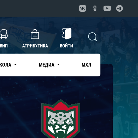
ВИП
АТРИБУТИКА
ВОЙТИ
КОЛА
МЕДИА
МХЛ