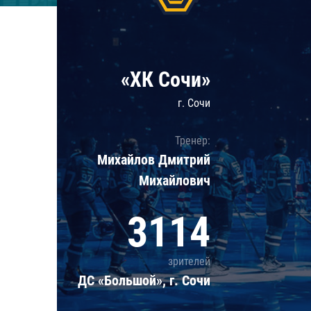
Локомотив
Северсталь
ЦСКА
«ХК Сочи»
Шанхайские Драконы
г. Сочи
Тренер:
Михайлов Дмитрий
Михайлович
3114
зрителей
ДС «Большой», г. Сочи