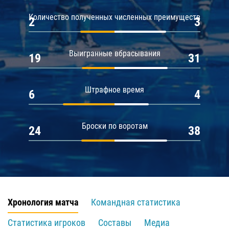
Количество полученных численных преимуществ
2
3
Выигранные вбрасывания
19
31
Штрафное время
6
4
Броски по воротам
24
38
Хронология матча
Командная статистика
Статистика игроков
Составы
Медиа