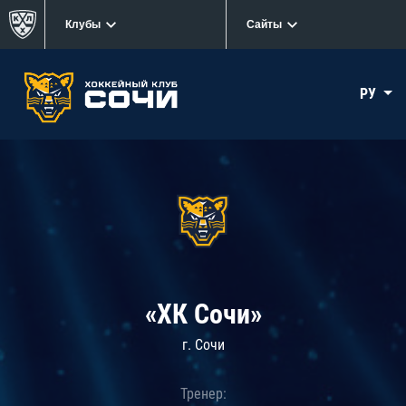
Клубы
Сайты
РУ
«ХК Сочи»
г. Сочи
Тренер: