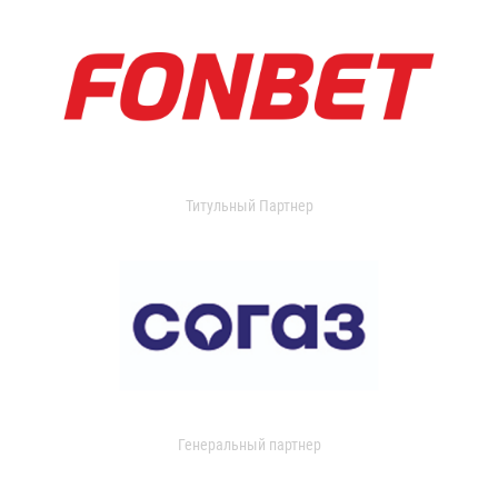
Титульный Партнер
Генеральный партнер