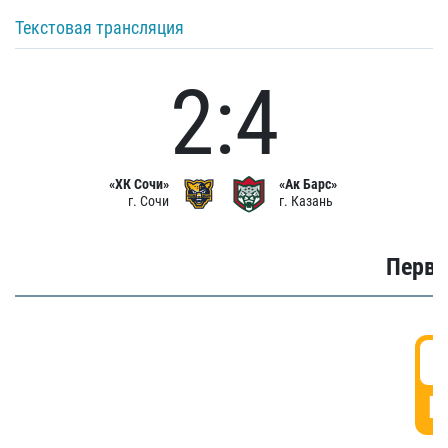
Текстовая трансляция
2:4
«ХК Сочи»
«Ак Барс»
г. Сочи
г. Казань
Первы
0
Г