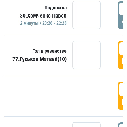
2
Подножка
30.Хомченко Павел
УД
2 минуты / 20:28 - 22:28
2
Гол в равенстве
77.Гуськов Матвей(10)
Г
2
Г