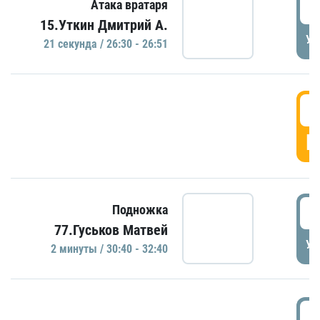
2
Атака вратаря
15.Уткин Дмитрий А.
УД
21 секундa / 26:30 - 26:51
2
Г
3
Подножка
77.Гуськов Матвей
УД
2 минуты / 30:40 - 32:40
3