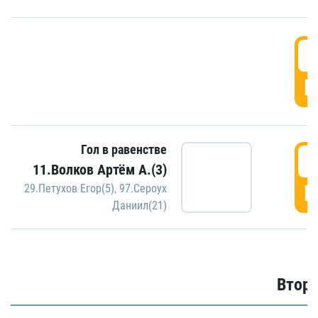
1
Г
Гол в равенстве
1
11.Волков Артём А.(3)
Г
29.Петухов Егор(5)
,
97.Сероух
Даниил(21)
Второ