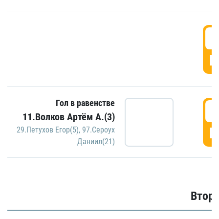
1
Г
Гол в равенстве
1
11.Волков Артём А.(3)
Г
29.Петухов Егор(5)
,
97.Сероух
Даниил(21)
Второ