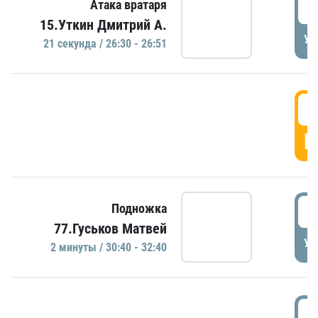
2
Атака вратаря
15.Уткин Дмитрий А.
УД
21 секундa / 26:30 - 26:51
2
Г
3
Подножка
77.Гуськов Матвей
УД
2 минуты / 30:40 - 32:40
3