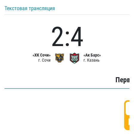
Текстовая трансляция
2:4
«ХК Сочи»
«Ак Барс»
г. Сочи
г. Казань
Первы
0
Г