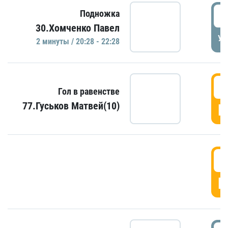
2
Подножка
30.Хомченко Павел
УД
2 минуты / 20:28 - 22:28
2
Гол в равенстве
77.Гуськов Матвей(10)
Г
2
Г