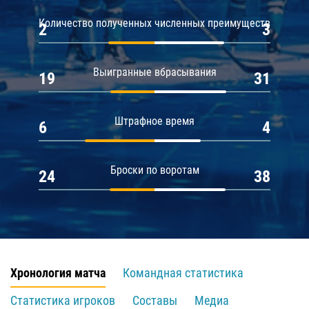
Количество полученных численных преимуществ
2
3
Выигранные вбрасывания
19
31
Штрафное время
6
4
Броски по воротам
24
38
Хронология матча
Командная статистика
Статистика игроков
Составы
Медиа