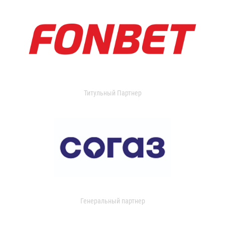
Титульный Партнер
Генеральный партнер