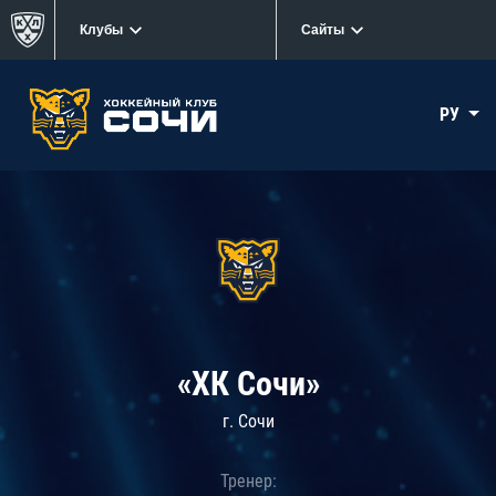
Клубы
Сайты
РУ
«ХК Сочи»
г. Сочи
Тренер: