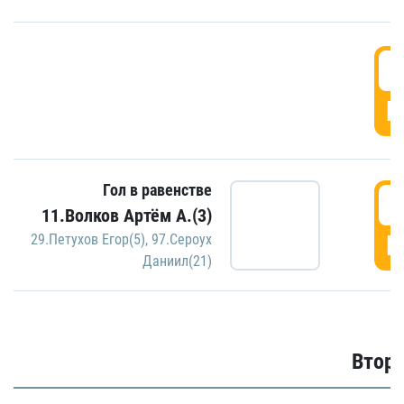
1
Г
Гол в равенстве
1
11.Волков Артём А.(3)
Г
29.Петухов Егор(5)
,
97.Сероух
Даниил(21)
Второ