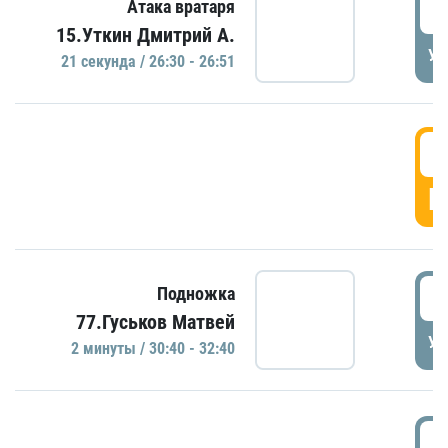
2
Атака вратаря
15.Уткин Дмитрий А.
УД
21 секундa / 26:30 - 26:51
2
Г
3
Подножка
77.Гуськов Матвей
УД
2 минуты / 30:40 - 32:40
3