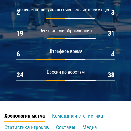
Количество полученных численных преимуществ
2
3
Выигранные вбрасывания
19
31
Штрафное время
6
4
Броски по воротам
24
38
Хронология матча
Командная статистика
Статистика игроков
Составы
Медиа