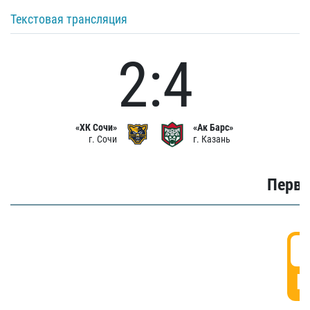
Текстовая трансляция
2:4
«ХК Сочи»
«Ак Барс»
г. Сочи
г. Казань
Первы
0
Г