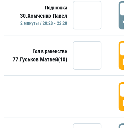
2
Подножка
30.Хомченко Павел
УД
2 минуты / 20:28 - 22:28
2
Гол в равенстве
77.Гуськов Матвей(10)
Г
2
Г