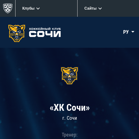
Клубы
Сайты
РУ
«ХК Сочи»
г. Сочи
Тренер: