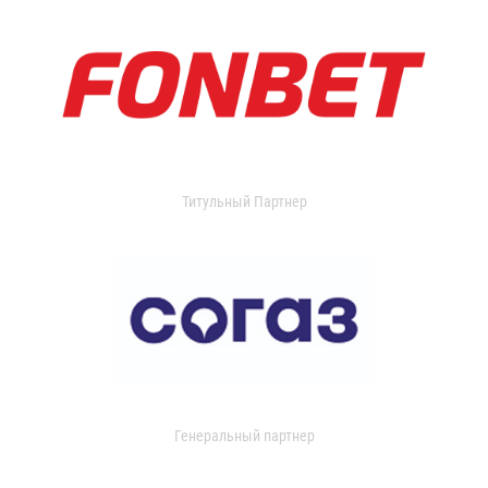
Титульный Партнер
Генеральный партнер