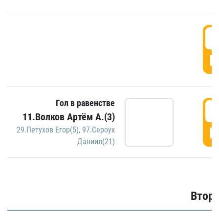
1
Г
Гол в равенстве
1
11.Волков Артём А.(3)
Г
29.Петухов Егор(5)
,
97.Сероух
Даниил(21)
Второ