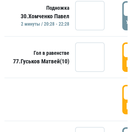
2
Подножка
30.Хомченко Павел
УД
2 минуты / 20:28 - 22:28
2
Гол в равенстве
77.Гуськов Матвей(10)
Г
2
Г