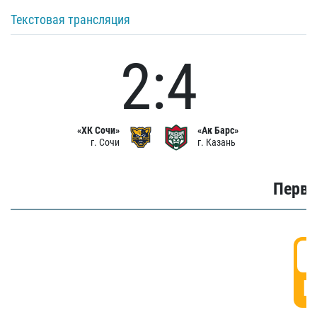
Текстовая трансляция
2:4
«ХК Сочи»
«Ак Барс»
г. Сочи
г. Казань
Первы
0
Г