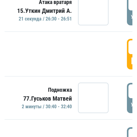
2
Атака вратаря
15.Уткин Дмитрий А.
УД
21 секундa / 26:30 - 26:51
2
Г
3
Подножка
77.Гуськов Матвей
УД
2 минуты / 30:40 - 32:40
3