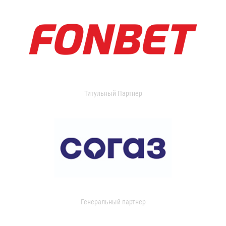
Титульный Партнер
Генеральный партнер