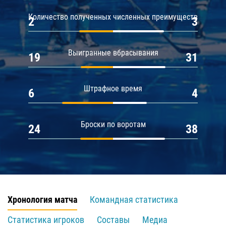
Количество полученных численных преимуществ
2
3
Выигранные вбрасывания
19
31
Штрафное время
6
4
Броски по воротам
24
38
Хронология матча
Командная статистика
Статистика игроков
Составы
Медиа