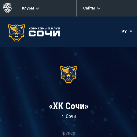
Клубы
Сайты
РУ
«ХК Сочи»
г. Сочи
Тренер: