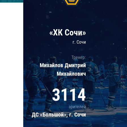
Локомотив
Северсталь
ЦСКА
«ХК Сочи»
Шанхайские Драконы
г. Сочи
Тренер:
Михайлов Дмитрий
Михайлович
3114
зрителей
ДС «Большой», г. Сочи