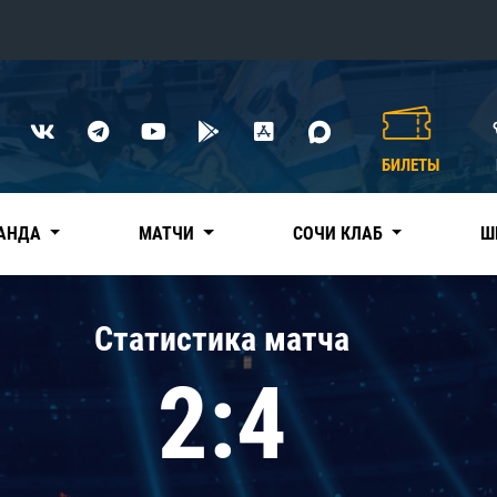
Конференция «Восток»
Дивизион Харламова
БИЛЕТЫ
Автомобилист
сляции
Ак Барс
АНДА
МАТЧИ
СОЧИ КЛАБ
Ш
Металлург Мг
Нефтехимик
 трансляции
Статистика матча
Трактор
магазин
2:4
Дивизион Чернышева
Авангард
ние КХЛ
Адмирал