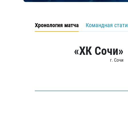
Хронология матча
Командная стати
«ХК Сочи»
г. Сочи