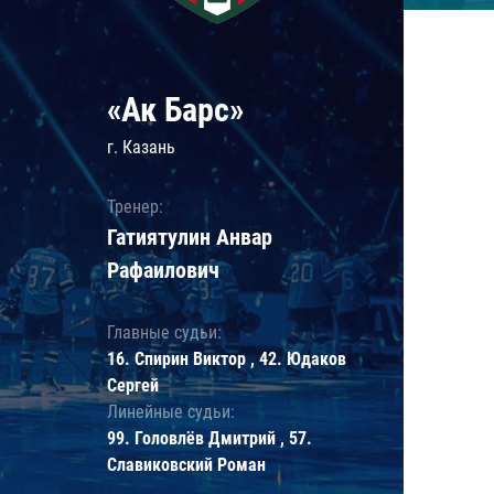
«Ак Барс»
г. Казань
Тренер:
Гатиятулин Анвар
Рафаилович
Главные судьи:
16. Спирин Виктор , 42. Юдаков
Сергей
Линейные судьи:
99. Головлёв Дмитрий , 57.
Славиковский Роман