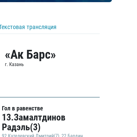
Текстовая трансляция
«Ак Барс»
г. Казань
Гол в равенстве
13.Замалтдинов
Радэль(3)
92.Кателевский Дмитрий(7)
,
22.Бардин