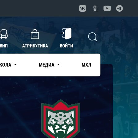
ВИП
АТРИБУТИКА
ВОЙТИ
КОЛА
МЕДИА
МХЛ