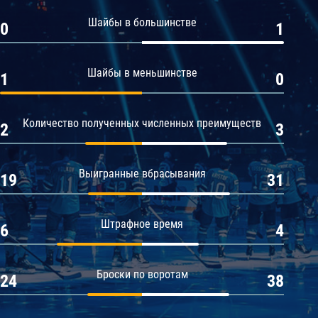
Амур
Шайбы в большинстве
0
1
Барыс
Салават Юлаев
Шайбы в меньшинстве
1
0
Сибирь
Количество полученных численных преимуществ
2
3
Выигранные вбрасывания
19
31
Штрафное время
6
4
Броски по воротам
24
38