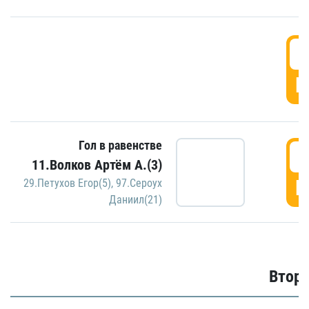
1
Г
Гол в равенстве
1
11.Волков Артём А.(3)
Г
29.Петухов Егор(5)
,
97.Сероух
Даниил(21)
Второ