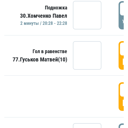
2
Подножка
30.Хомченко Павел
УД
2 минуты / 20:28 - 22:28
2
Гол в равенстве
77.Гуськов Матвей(10)
Г
2
Г