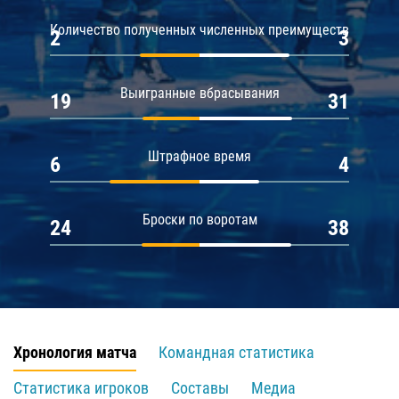
Количество полученных численных преимуществ
2
3
Выигранные вбрасывания
19
31
Штрафное время
6
4
Броски по воротам
24
38
Хронология матча
Командная статистика
Статистика игроков
Составы
Медиа