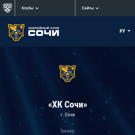
Клубы
Сайты
РУ
«ХК Сочи»
г. Сочи
Тренер: