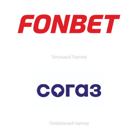
Титульный Партнер
Генеральный партнер