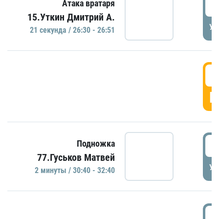
2
Атака вратаря
15.Уткин Дмитрий А.
УД
21 секундa / 26:30 - 26:51
2
Г
3
Подножка
77.Гуськов Матвей
УД
2 минуты / 30:40 - 32:40
3