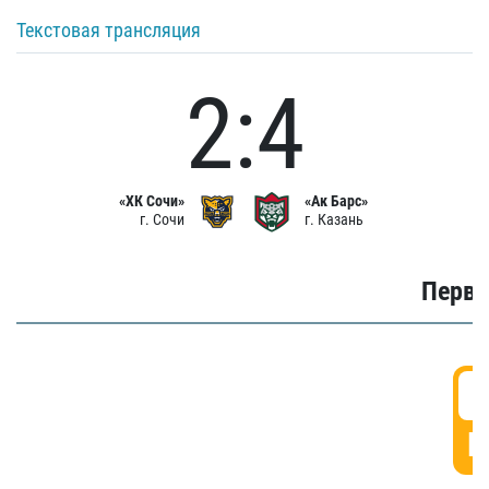
Текстовая трансляция
2:4
«ХК Сочи»
«Ак Барс»
г. Сочи
г. Казань
Первы
0
Г