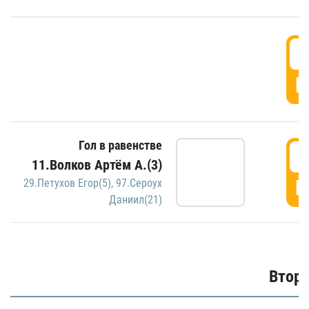
1
Г
Гол в равенстве
1
11.Волков Артём А.(3)
Г
29.Петухов Егор(5)
,
97.Сероух
Даниил(21)
Второ