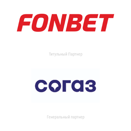
Титульный Партнер
Генеральный партнер