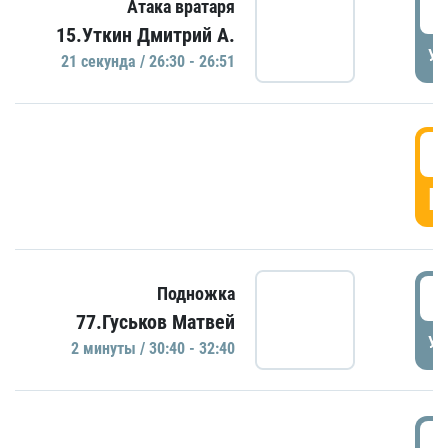
2
Атака вратаря
15.Уткин Дмитрий А.
УД
21 секундa / 26:30 - 26:51
2
Г
3
Подножка
77.Гуськов Матвей
УД
2 минуты / 30:40 - 32:40
3