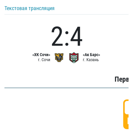
Текстовая трансляция
2:4
«ХК Сочи»
«Ак Барс»
г. Сочи
г. Казань
Первы
0
Г