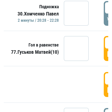
2
Подножка
30.Хомченко Павел
УД
2 минуты / 20:28 - 22:28
2
Гол в равенстве
77.Гуськов Матвей(10)
Г
2
Г