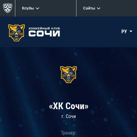
Клубы
Сайты
РУ
«ХК Сочи»
г. Сочи
Тренер: