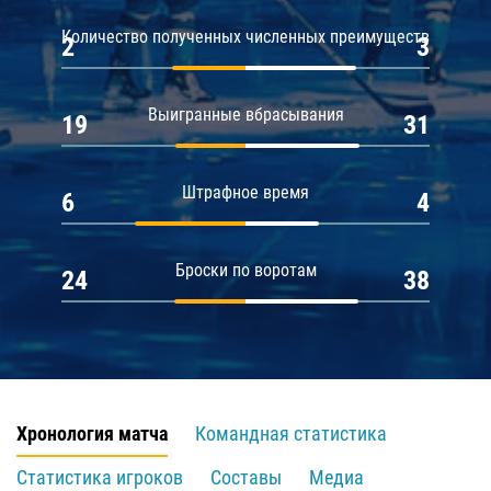
Количество полученных численных преимуществ
2
3
Выигранные вбрасывания
19
31
Штрафное время
6
4
Броски по воротам
24
38
Хронология матча
Командная статистика
Статистика игроков
Составы
Медиа