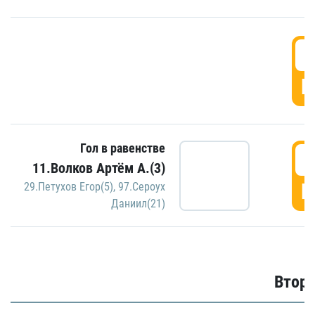
1
Г
Гол в равенстве
1
11.Волков Артём А.(3)
Г
29.Петухов Егор(5)
,
97.Сероух
Даниил(21)
Второ