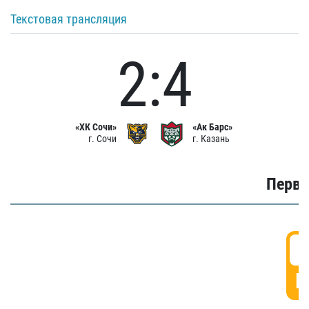
Текстовая трансляция
2:4
«ХК Сочи»
«Ак Барс»
г. Сочи
г. Казань
Первы
0
Г