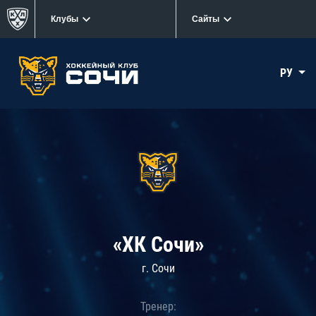
Клубы
Сайты
РУ
«ХК Сочи»
г. Сочи
Тренер: