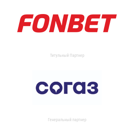
Титульный Партнер
Генеральный партнер