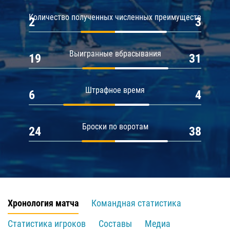
Количество полученных численных преимуществ
2
3
Выигранные вбрасывания
19
31
Штрафное время
6
4
Броски по воротам
24
38
Хронология матча
Командная статистика
Статистика игроков
Составы
Медиа