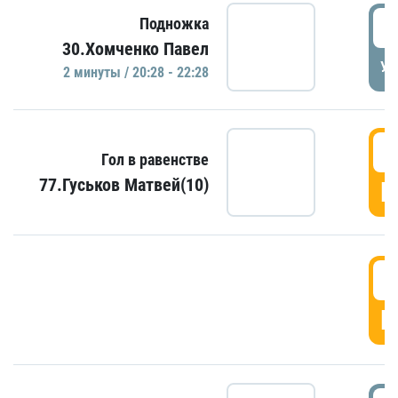
2
Подножка
30.Хомченко Павел
УД
2 минуты / 20:28 - 22:28
2
Гол в равенстве
77.Гуськов Матвей(10)
Г
2
Г