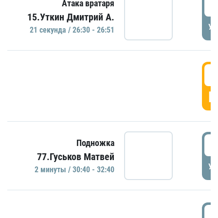
2
Атака вратаря
15.Уткин Дмитрий А.
УД
21 секундa / 26:30 - 26:51
2
Г
3
Подножка
77.Гуськов Матвей
УД
2 минуты / 30:40 - 32:40
3