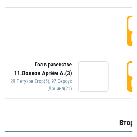
1
Г
Гол в равенстве
1
11.Волков Артём А.(3)
Г
29.Петухов Егор(5)
,
97.Сероух
Даниил(21)
Второ