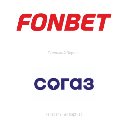
Титульный Партнер
Генеральный партнер