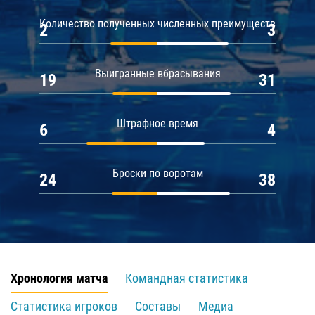
Количество полученных численных преимуществ
2
3
Выигранные вбрасывания
19
31
Штрафное время
6
4
Броски по воротам
24
38
Хронология матча
Командная статистика
Статистика игроков
Составы
Медиа