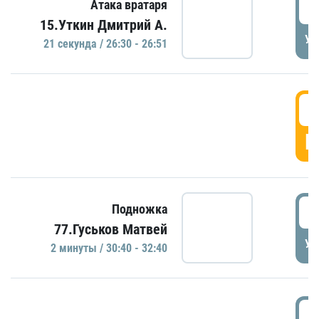
2
Атака вратаря
15.Уткин Дмитрий А.
УД
21 секундa / 26:30 - 26:51
2
Г
3
Подножка
77.Гуськов Матвей
УД
2 минуты / 30:40 - 32:40
3