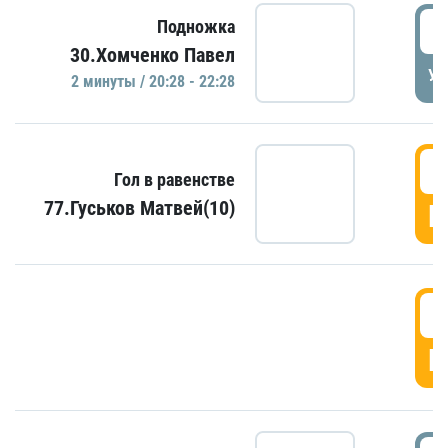
2
Подножка
30.Хомченко Павел
УД
2 минуты / 20:28 - 22:28
2
Гол в равенстве
77.Гуськов Матвей(10)
Г
2
Г