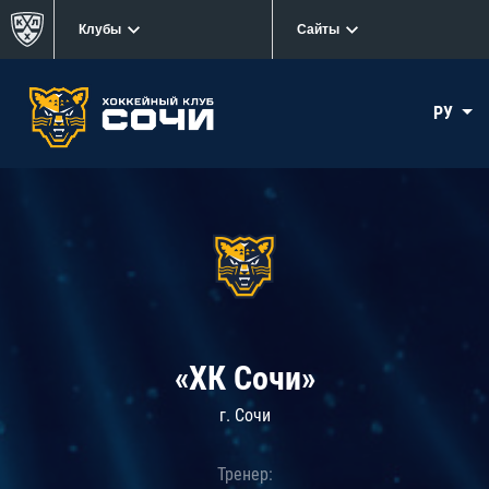
Клубы
Сайты
РУ
«ХК Сочи»
г. Сочи
Тренер: