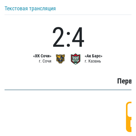
Текстовая трансляция
2:4
«ХК Сочи»
«Ак Барс»
г. Сочи
г. Казань
Первы
0
Г