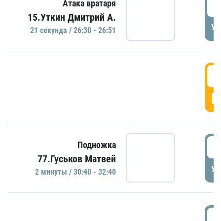
2
Атака вратаря
15.Уткин Дмитрий А.
УД
21 секундa / 26:30 - 26:51
2
Г
3
Подножка
77.Гуськов Матвей
УД
2 минуты / 30:40 - 32:40
3