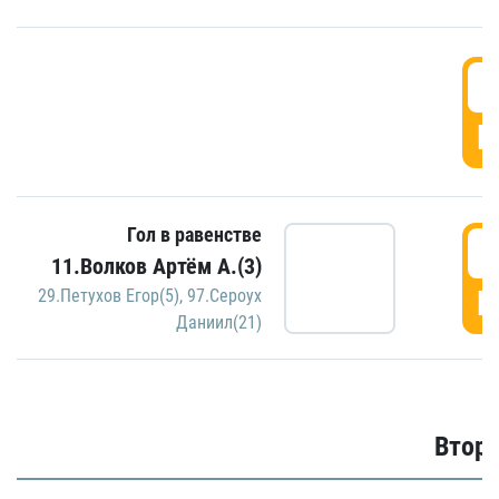
1
Г
Гол в равенстве
1
11.Волков Артём А.(3)
Г
29.Петухов Егор(5)
,
97.Сероух
Даниил(21)
Второ