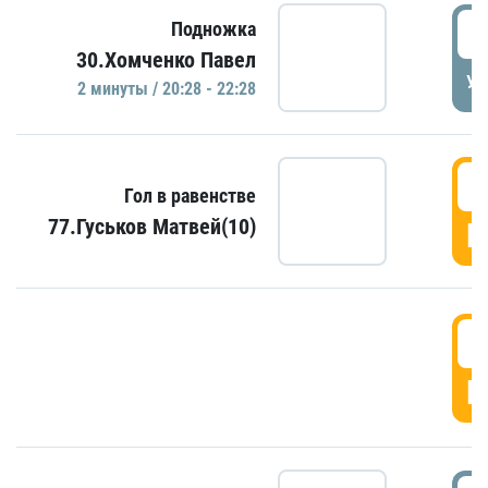
2
Подножка
30.Хомченко Павел
УД
2 минуты / 20:28 - 22:28
2
Гол в равенстве
77.Гуськов Матвей(10)
Г
2
Г