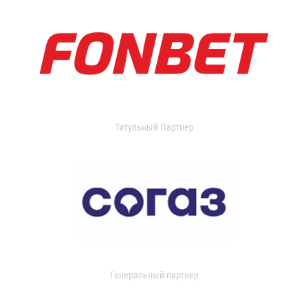
Титульный Партнер
Генеральный партнер