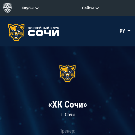
Клубы
Сайты
РУ
«ХК Сочи»
г. Сочи
Тренер: