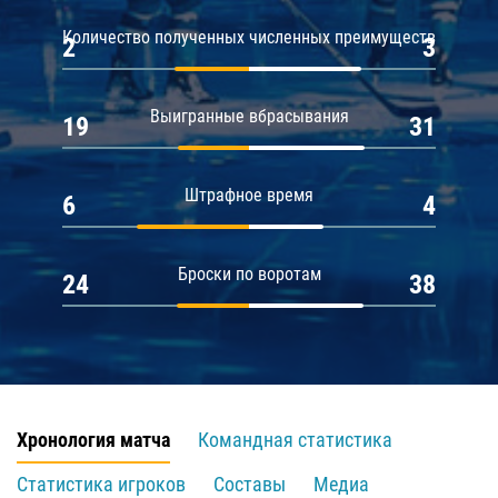
Количество полученных численных преимуществ
2
3
Выигранные вбрасывания
19
31
Штрафное время
6
4
Броски по воротам
24
38
Хронология матча
Командная статистика
Статистика игроков
Составы
Медиа