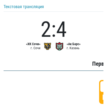
Текстовая трансляция
2:4
«ХК Сочи»
«Ак Барс»
г. Сочи
г. Казань
Первы
0
Г