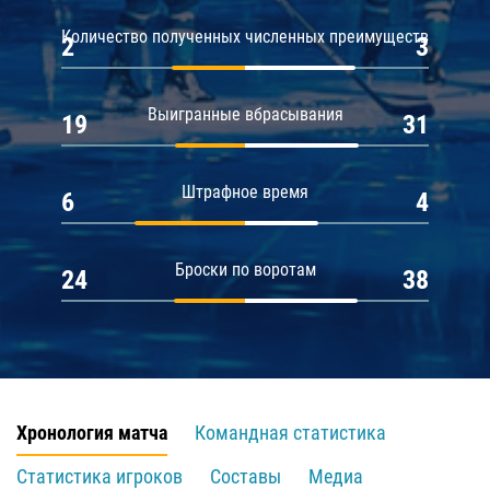
Количество полученных численных преимуществ
2
3
Выигранные вбрасывания
19
31
Штрафное время
6
4
Броски по воротам
24
38
Хронология матча
Командная статистика
Статистика игроков
Составы
Медиа