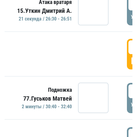
2
Атака вратаря
15.Уткин Дмитрий А.
УД
21 секундa / 26:30 - 26:51
2
Г
3
Подножка
77.Гуськов Матвей
УД
2 минуты / 30:40 - 32:40
3