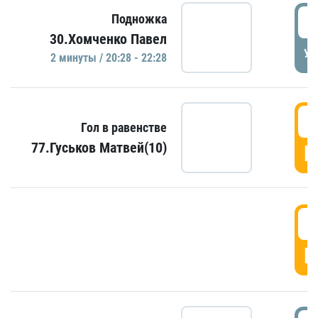
2
Подножка
30.Хомченко Павел
УД
2 минуты / 20:28 - 22:28
2
Гол в равенстве
77.Гуськов Матвей(10)
Г
2
Г