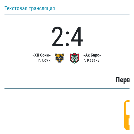
Текстовая трансляция
2:4
«ХК Сочи»
«Ак Барс»
г. Сочи
г. Казань
Первы
0
Г