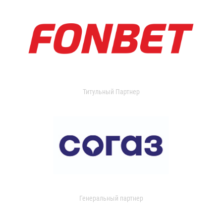
Титульный Партнер
Генеральный партнер