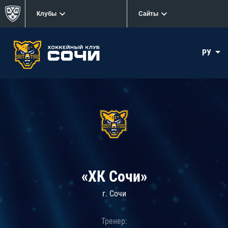
Клубы
Сайты
РУ
«ХК Сочи»
г. Сочи
Тренер: