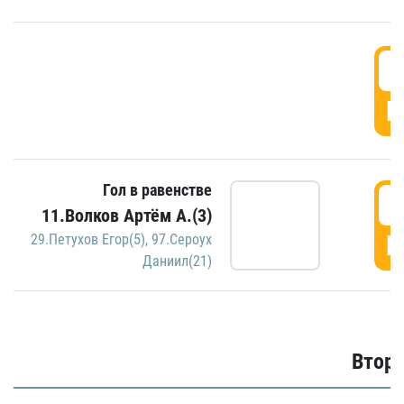
1
Г
Гол в равенстве
1
11.Волков Артём А.(3)
Г
29.Петухов Егор(5)
,
97.Сероух
Даниил(21)
Второ