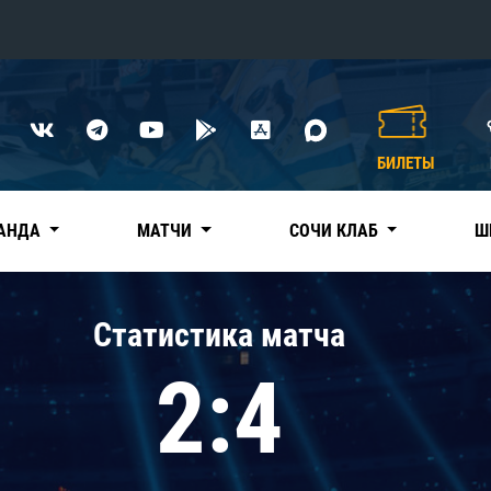
Конференция «Восток»
Дивизион Харламова
БИЛЕТЫ
Автомобилист
сляции
Ак Барс
АНДА
МАТЧИ
СОЧИ КЛАБ
Ш
Металлург Мг
Нефтехимик
 трансляции
Статистика матча
Трактор
магазин
2:4
Дивизион Чернышева
Авангард
ние КХЛ
Адмирал