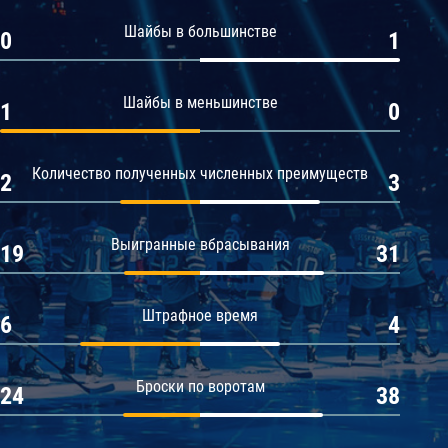
Амур
Шайбы в большинстве
0
1
Барыс
Салават Юлаев
Шайбы в меньшинстве
1
0
Сибирь
Количество полученных численных преимуществ
2
3
Выигранные вбрасывания
19
31
Штрафное время
6
4
Броски по воротам
24
38