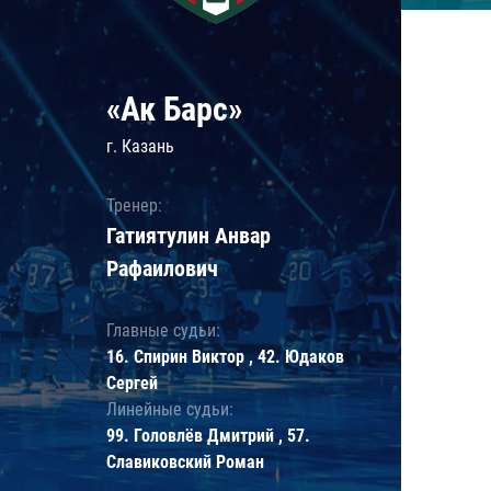
«Ак Барс»
г. Казань
Тренер:
Гатиятулин Анвар
Рафаилович
Главные судьи:
16. Спирин Виктор , 42. Юдаков
Сергей
Линейные судьи:
99. Головлёв Дмитрий , 57.
Славиковский Роман