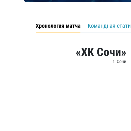
Хронология матча
Командная стати
«ХК Сочи»
г. Сочи