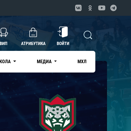
ВИП
АТРИБУТИКА
ВОЙТИ
КОЛА
МЕДИА
МХЛ