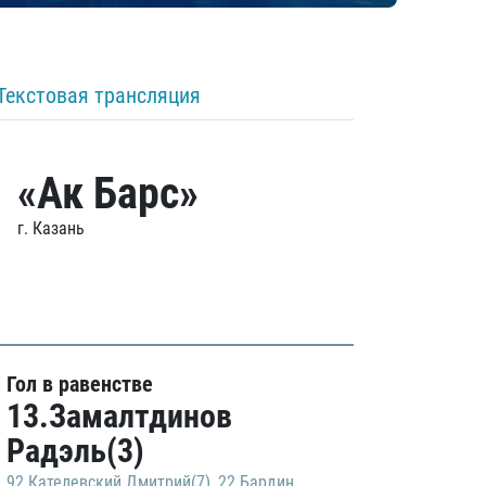
Текстовая трансляция
«Ак Барс»
г. Казань
Гол в равенстве
13.Замалтдинов
Радэль(3)
92.Кателевский Дмитрий(7)
,
22.Бардин