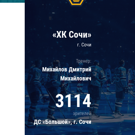
Локомотив
Северсталь
ЦСКА
«ХК Сочи»
Шанхайские Драконы
г. Сочи
Тренер:
Михайлов Дмитрий
Михайлович
3114
зрителей
ДС «Большой», г. Сочи