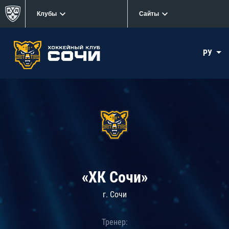
Клубы
Сайты
РУ
«ХК Сочи»
г. Сочи
Тренер: