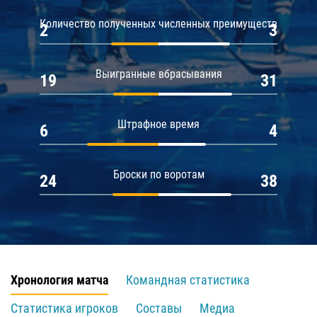
Количество полученных численных преимуществ
2
3
Выигранные вбрасывания
19
31
Штрафное время
6
4
Броски по воротам
24
38
Хронология матча
Командная статистика
Статистика игроков
Составы
Медиа