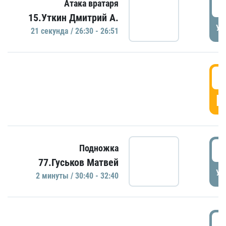
2
Атака вратаря
15.Уткин Дмитрий А.
УД
21 секундa / 26:30 - 26:51
2
Г
3
Подножка
77.Гуськов Матвей
УД
2 минуты / 30:40 - 32:40
3