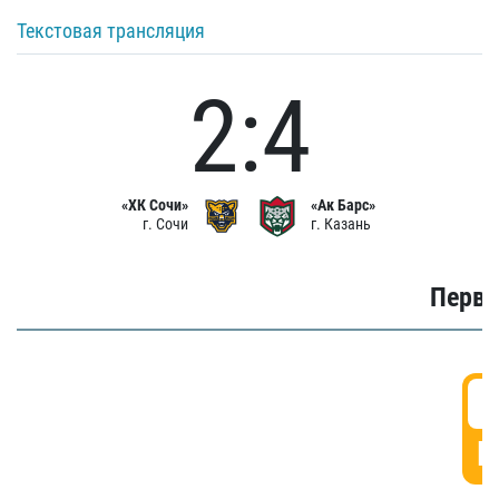
Текстовая трансляция
2:4
«ХК Сочи»
«Ак Барс»
г. Сочи
г. Казань
Первы
0
Г