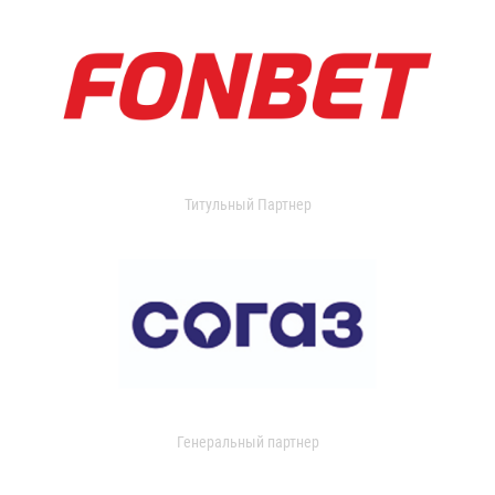
Титульный Партнер
Генеральный партнер