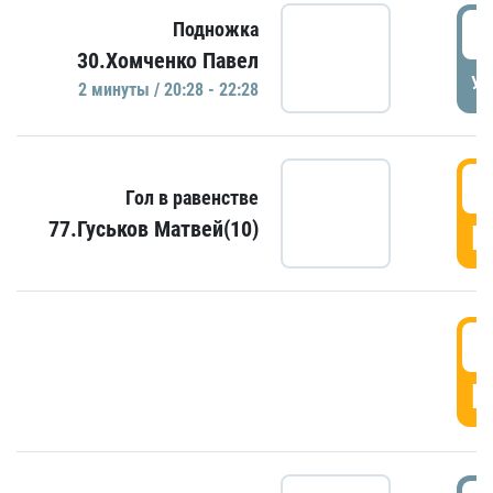
2
Подножка
30.Хомченко Павел
УД
2 минуты / 20:28 - 22:28
2
Гол в равенстве
77.Гуськов Матвей(10)
Г
2
Г