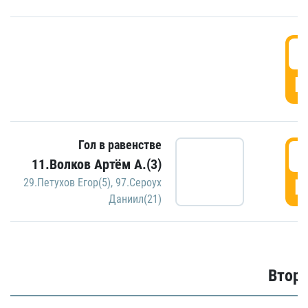
1
Г
Гол в равенстве
1
11.Волков Артём А.(3)
Г
29.Петухов Егор(5)
,
97.Сероух
Даниил(21)
Второ