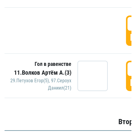
1
Г
Гол в равенстве
1
11.Волков Артём А.(3)
Г
29.Петухов Егор(5)
,
97.Сероух
Даниил(21)
Второ