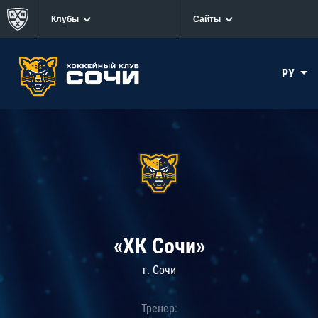
Клубы
Сайты
РУ
«ХК Сочи»
г. Сочи
Тренер: