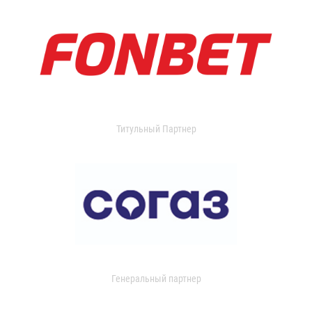
Титульный Партнер
Генеральный партнер