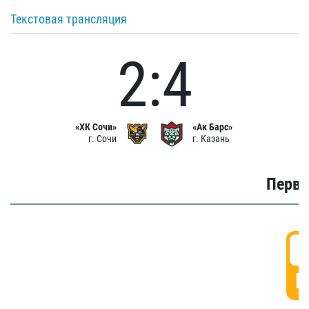
Текстовая трансляция
2:4
«ХК Сочи»
«Ак Барс»
г. Сочи
г. Казань
Первы
0
Г