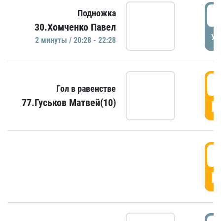
2
Подножка
30.Хомченко Павел
УД
2 минуты / 20:28 - 22:28
2
Гол в равенстве
77.Гуськов Матвей(10)
Г
2
Г