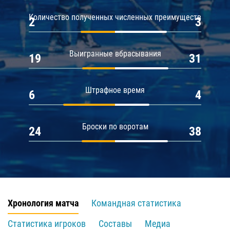
Количество полученных численных преимуществ
2
3
Выигранные вбрасывания
19
31
Штрафное время
6
4
Броски по воротам
24
38
Хронология матча
Командная статистика
Статистика игроков
Составы
Медиа