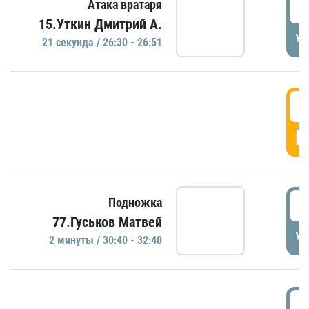
2
Атака вратаря
15.Уткин Дмитрий А.
УД
21 секундa / 26:30 - 26:51
2
Г
3
Подножка
77.Гуськов Матвей
УД
2 минуты / 30:40 - 32:40
3