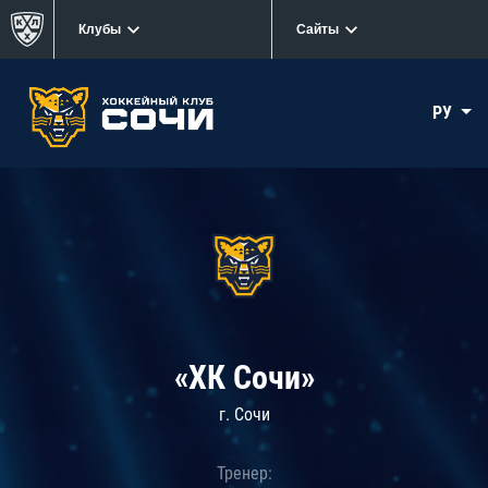
Клубы
Сайты
РУ
«ХК Сочи»
г. Сочи
Тренер: