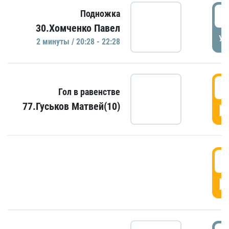
2
Подножка
30.Хомченко Павел
УД
2 минуты / 20:28 - 22:28
2
Гол в равенстве
77.Гуськов Матвей(10)
Г
2
Г