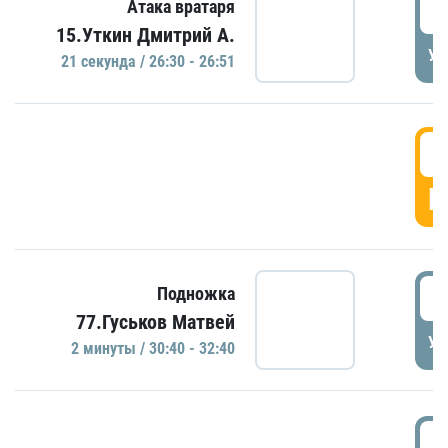
2
Атака вратаря
15.Уткин Дмитрий А.
УД
21 секундa / 26:30 - 26:51
2
Г
3
Подножка
77.Гуськов Матвей
УД
2 минуты / 30:40 - 32:40
3