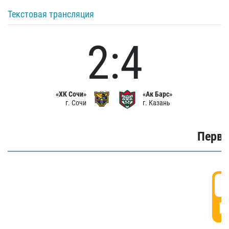
Текстовая трансляция
2:4
«ХК Сочи»
«Ак Барс»
г. Сочи
г. Казань
Первы
0
Г