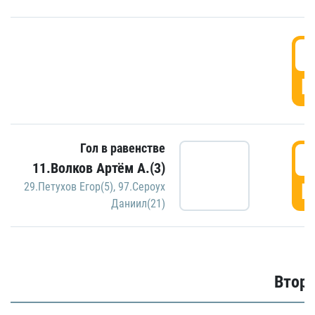
1
Г
Гол в равенстве
1
11.Волков Артём А.(3)
Г
29.Петухов Егор(5)
,
97.Сероух
Даниил(21)
Второ