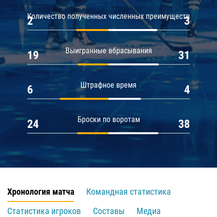
Количество полученных численных преимуществ
2
3
Выигранные вбрасывания
19
31
Штрафное время
6
4
Броски по воротам
24
38
Хронология матча
Командная статистика
Статистика игроков
Составы
Медиа