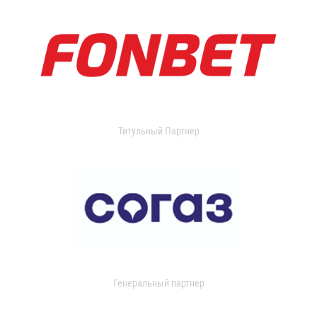
Титульный Партнер
Генеральный партнер