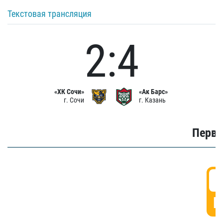
Текстовая трансляция
2:4
«ХК Сочи»
«Ак Барс»
г. Сочи
г. Казань
Первы
0
Г