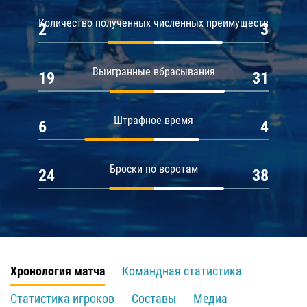
Количество полученных численных преимуществ
2
3
Выигранные вбрасывания
19
31
Штрафное время
6
4
Броски по воротам
24
38
Хронология матча
Командная статистика
Статистика игроков
Составы
Медиа