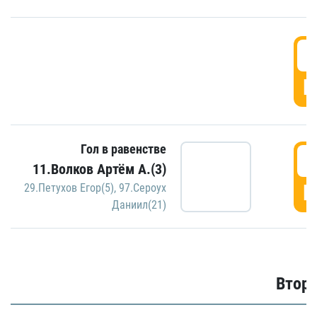
1
Г
Гол в равенстве
1
11.Волков Артём А.(3)
Г
29.Петухов Егор(5)
,
97.Сероух
Даниил(21)
Второ