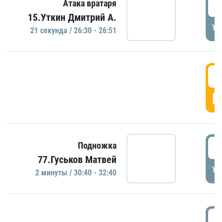
2
Атака вратаря
15.Уткин Дмитрий А.
УД
21 секундa / 26:30 - 26:51
2
Г
3
Подножка
77.Гуськов Матвей
УД
2 минуты / 30:40 - 32:40
3