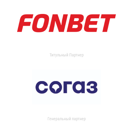
Титульный Партнер
Генеральный партнер