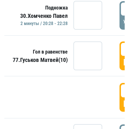
2
Подножка
30.Хомченко Павел
УД
2 минуты / 20:28 - 22:28
2
Гол в равенстве
77.Гуськов Матвей(10)
Г
2
Г