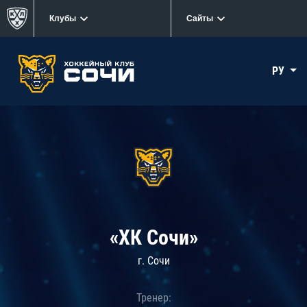
Клубы
Сайты
РУ
«ХК Сочи»
г. Сочи
Тренер: