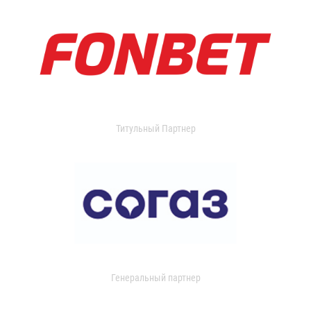
Титульный Партнер
Генеральный партнер