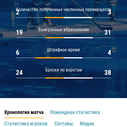
Количество полученных численных преимуществ
2
3
Выигранные вбрасывания
19
31
Штрафное время
6
4
Броски по воротам
24
38
Хронология матча
Командная статистика
Статистика игроков
Составы
Медиа