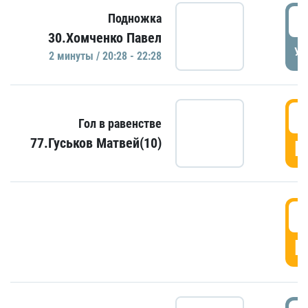
2
Подножка
30.Хомченко Павел
УД
2 минуты / 20:28 - 22:28
2
Гол в равенстве
77.Гуськов Матвей(10)
Г
2
Г