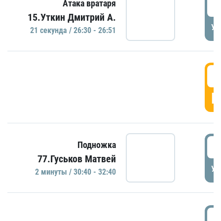
2
Атака вратаря
15.Уткин Дмитрий А.
УД
21 секундa / 26:30 - 26:51
2
Г
3
Подножка
77.Гуськов Матвей
УД
2 минуты / 30:40 - 32:40
3