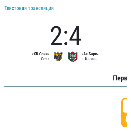
Текстовая трансляция
2:4
«ХК Сочи»
«Ак Барс»
г. Сочи
г. Казань
Первы
0
Г