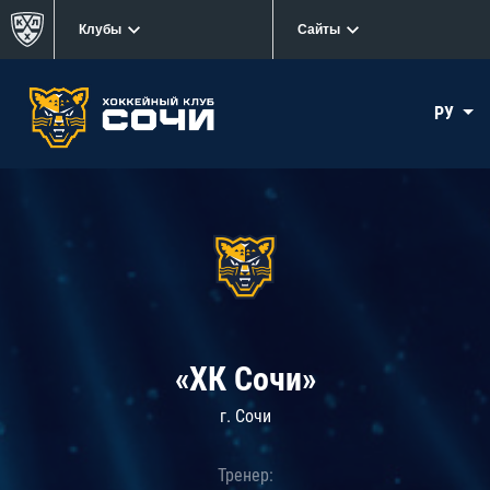
Клубы
Сайты
РУ
«ХК Сочи»
г. Сочи
Тренер: