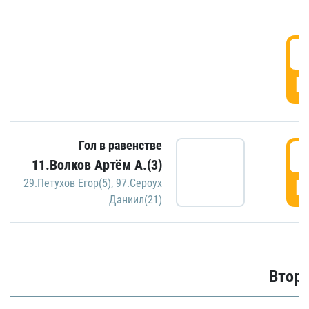
1
Г
Гол в равенстве
1
11.Волков Артём А.(3)
Г
29.Петухов Егор(5)
,
97.Сероух
Даниил(21)
Второ