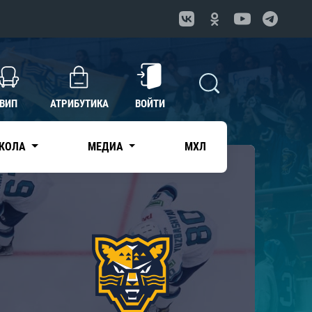
ВИП
АТРИБУТИКА
ВОЙТИ
КОЛА
МЕДИА
МХЛ