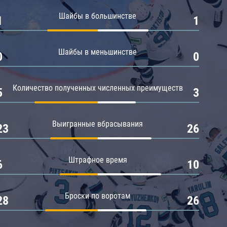
Амур
Шайбы в большинстве
1
1
Барыс
Салават Юлаев
Шайбы в меньшинстве
0
0
Сибирь
Количество полученных численных преимуществ
5
3
Выигранные вбрасывания
23
26
Штрафное время
6
10
Броски по воротам
28
26