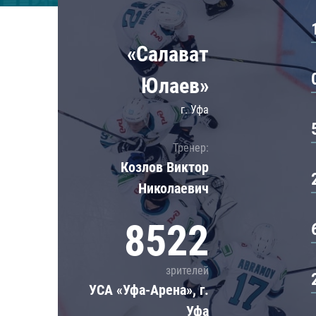
Локомотив
Северсталь
«Салават
ЦСКА
Шанхайские Драконы
Юлаев»
г. Уфа
Тренер:
Козлов Виктор
Николаевич
8522
зрителей
УСА «Уфа-Арена», г.
Уфа