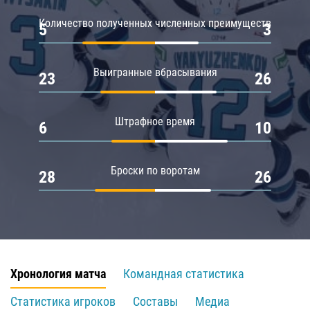
Количество полученных численных преимуществ
5
3
Выигранные вбрасывания
23
26
Штрафное время
6
10
Броски по воротам
28
26
Хронология матча
Командная статистика
Статистика игроков
Составы
Медиа