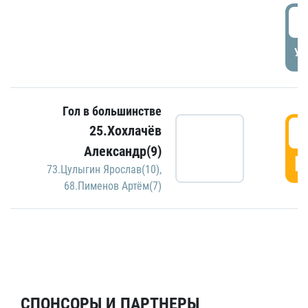
5
УД
Гол в большинстве
5
25.Хохлачёв
Александр(9)
Г
73.Цулыгин Ярослав(10)
,
68.Пименов Артём(7)
СПОНСОРЫ И ПАРТНЕРЫ