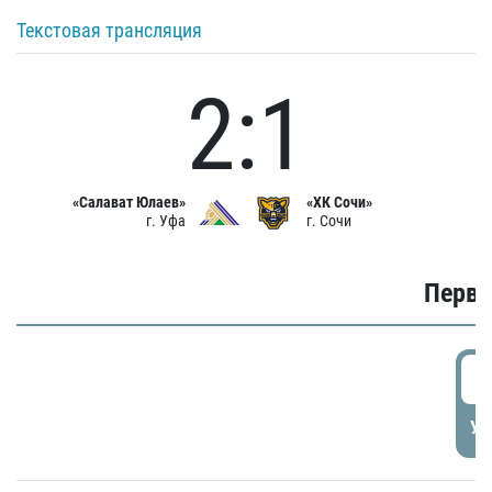
Текстовая трансляция
2:1
«Салават Юлаев»
«ХК Сочи»
г. Уфа
г. Сочи
Первы
0
УД