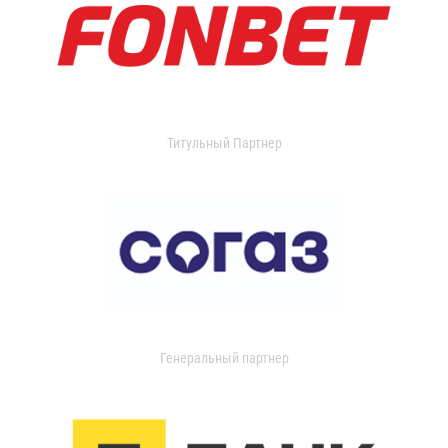
Титульный Партнер
Генеральный партнер