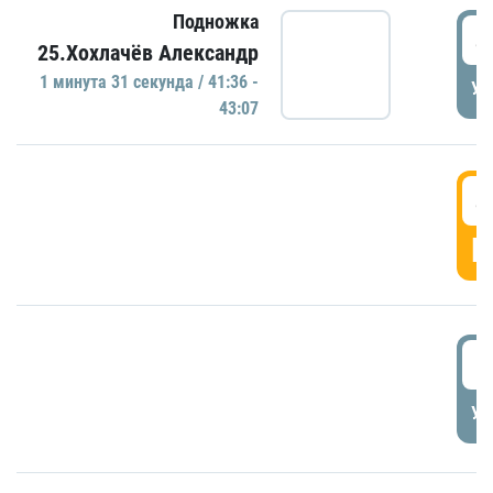
Подножка
4
25.Хохлачёв Александр
1 минутa 31 секундa / 41:36 -
УД
43:07
4
Г
5
УД