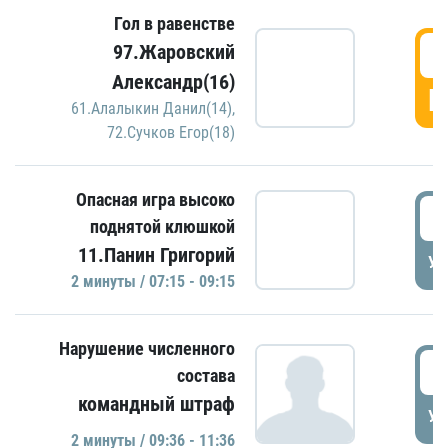
Гол в равенстве
0
97.Жаровский
Александр(16)
Г
61.Алалыкин Данил(14)
,
72.Сучков Егор(18)
Опасная игра высоко
0
поднятой клюшкой
11.Панин Григорий
УД
2 минуты / 07:15 - 09:15
Нарушение численного
0
состава
командный штраф
УД
2 минуты / 09:36 - 11:36