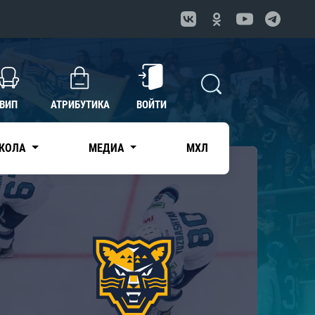
ВИП
АТРИБУТИКА
ВОЙТИ
КОЛА
МЕДИА
МХЛ