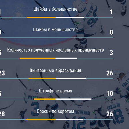
Амур
Шайбы в большинстве
1
1
Барыс
Салават Юлаев
Шайбы в меньшинстве
0
0
Сибирь
Количество полученных численных преимуществ
5
3
Выигранные вбрасывания
23
26
Штрафное время
6
10
Броски по воротам
28
26