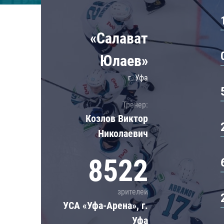
Локомотив
Северсталь
«Салават
ЦСКА
Шанхайские Драконы
Юлаев»
г. Уфа
Тренер:
Козлов Виктор
Николаевич
8522
зрителей
УСА «Уфа-Арена», г.
Уфа