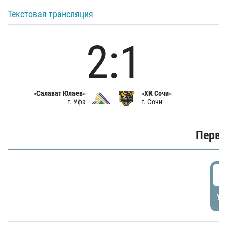
Текстовая трансляция
2:1
«Салават Юлаев»
«ХК Сочи»
г. Уфа
г. Сочи
Первы
0
УД