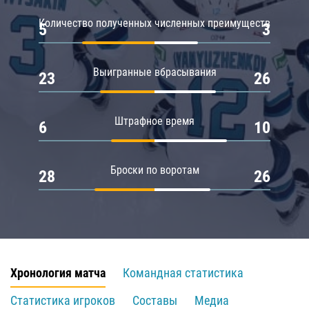
Количество полученных численных преимуществ
5
3
Выигранные вбрасывания
23
26
Штрафное время
6
10
Броски по воротам
28
26
Хронология матча
Командная статистика
Статистика игроков
Составы
Медиа