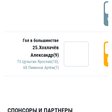
5
УД
Гол в большинстве
5
25.Хохлачёв
Александр(9)
Г
73.Цулыгин Ярослав(10)
,
68.Пименов Артём(7)
СПОНСОРЫ И ПАРТНЕРЫ