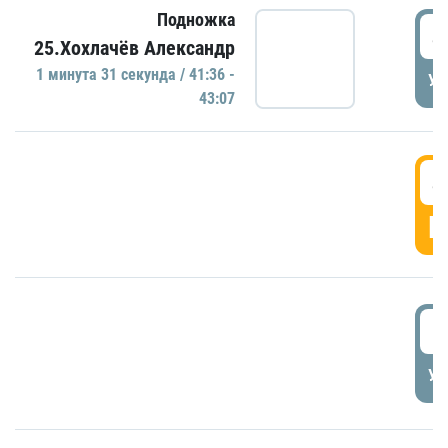
Подножка
4
25.Хохлачёв Александр
1 минутa 31 секундa / 41:36 -
УД
43:07
4
Г
5
УД