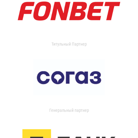
Титульный Партнер
Генеральный партнер