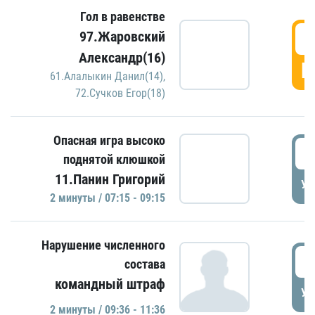
Гол в равенстве
0
97.Жаровский
Александр(16)
Г
61.Алалыкин Данил(14)
,
72.Сучков Егор(18)
Опасная игра высоко
0
поднятой клюшкой
11.Панин Григорий
УД
2 минуты / 07:15 - 09:15
Нарушение численного
0
состава
командный штраф
УД
2 минуты / 09:36 - 11:36