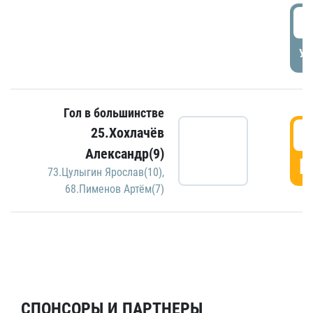
5
УД
Гол в большинстве
5
25.Хохлачёв
Александр(9)
Г
73.Цулыгин Ярослав(10)
,
68.Пименов Артём(7)
СПОНСОРЫ И ПАРТНЕРЫ