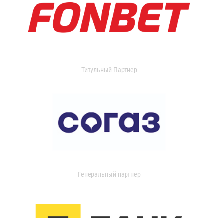
Титульный Партнер
Генеральный партнер