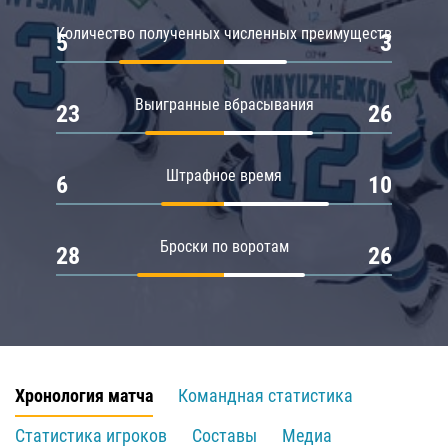
Количество полученных численных преимуществ
5
3
Выигранные вбрасывания
23
26
Штрафное время
6
10
Броски по воротам
28
26
Хронология матча
Командная статистика
Статистика игроков
Составы
Медиа