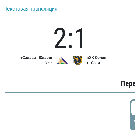
Текстовая трансляция
2:1
«Салават Юлаев»
«ХК Сочи»
г. Уфа
г. Сочи
Первы
0
УД