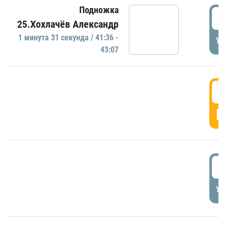
Подножка
4
25.Хохлачёв Александр
1 минутa 31 секундa / 41:36 -
УД
43:07
4
Г
5
УД