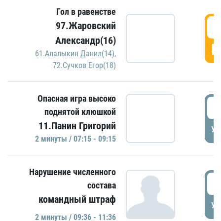
Гол в равенстве
0
97.Жаровский
Александр(16)
Г
61.Алалыкин Данил(14)
,
72.Сучков Егор(18)
Опасная игра высоко
0
поднятой клюшкой
11.Панин Григорий
УД
2 минуты / 07:15 - 09:15
Нарушение численного
0
состава
командный штраф
УД
2 минуты / 09:36 - 11:36