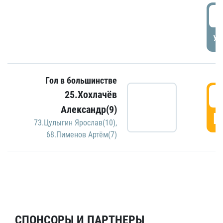
5
УД
Гол в большинстве
5
25.Хохлачёв
Александр(9)
Г
73.Цулыгин Ярослав(10)
,
68.Пименов Артём(7)
СПОНСОРЫ И ПАРТНЕРЫ