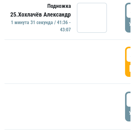
Подножка
4
25.Хохлачёв Александр
1 минутa 31 секундa / 41:36 -
УД
43:07
4
Г
5
УД