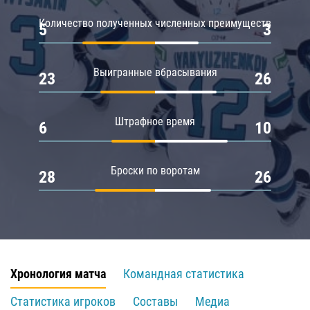
Количество полученных численных преимуществ
5
3
Выигранные вбрасывания
23
26
Штрафное время
6
10
Броски по воротам
28
26
Хронология матча
Командная статистика
Статистика игроков
Составы
Медиа