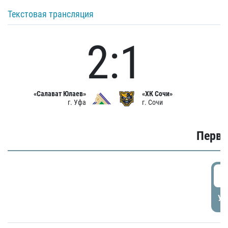
Текстовая трансляция
2:1
«Салават Юлаев»
«ХК Сочи»
г. Уфа
г. Сочи
Первы
0
УД