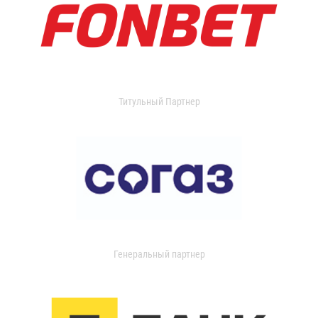
Титульный Партнер
Генеральный партнер