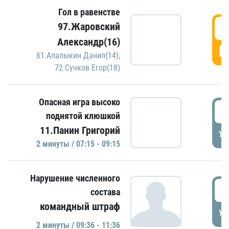
Гол в равенстве
0
97.Жаровский
Александр(16)
Г
61.Алалыкин Данил(14)
,
72.Сучков Егор(18)
Опасная игра высоко
0
поднятой клюшкой
11.Панин Григорий
УД
2 минуты / 07:15 - 09:15
Нарушение численного
0
состава
командный штраф
УД
2 минуты / 09:36 - 11:36