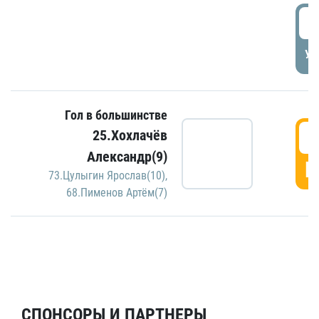
5
УД
Гол в большинстве
5
25.Хохлачёв
Александр(9)
Г
73.Цулыгин Ярослав(10)
,
68.Пименов Артём(7)
СПОНСОРЫ И ПАРТНЕРЫ