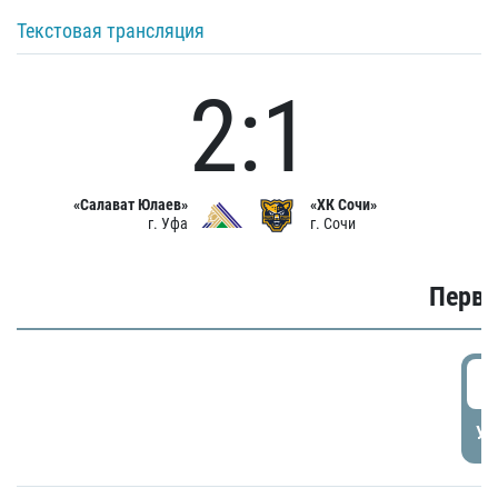
Текстовая трансляция
2:1
«Салават Юлаев»
«ХК Сочи»
г. Уфа
г. Сочи
Первы
0
УД