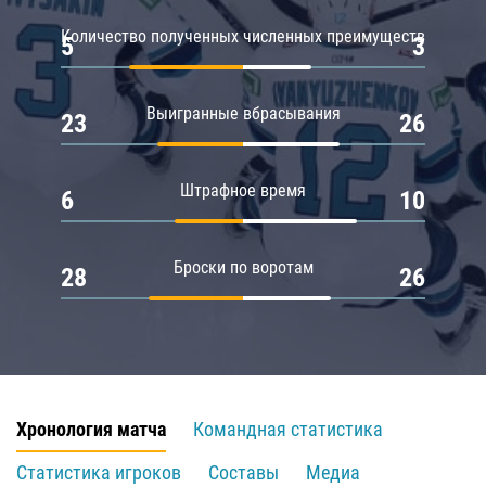
Количество полученных численных преимуществ
5
3
Выигранные вбрасывания
23
26
Штрафное время
6
10
Броски по воротам
28
26
Хронология матча
Командная статистика
Статистика игроков
Составы
Медиа