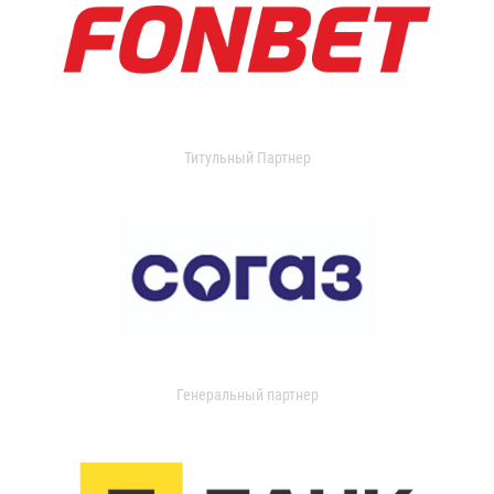
Титульный Партнер
Генеральный партнер