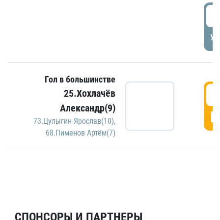
5
УД
Гол в большинстве
5
25.Хохлачёв
Александр(9)
Г
73.Цулыгин Ярослав(10)
,
68.Пименов Артём(7)
СПОНСОРЫ И ПАРТНЕРЫ