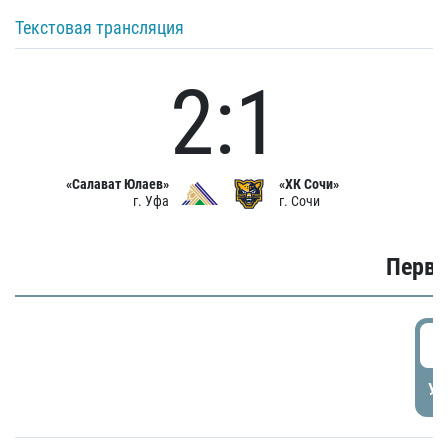
Текстовая трансляция
2:1
«Салават Юлаев»
«ХК Сочи»
г. Уфа
г. Сочи
Первы
0
УД