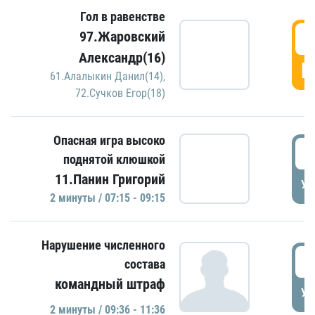
Гол в равенстве
0
97.Жаровский
Александр(16)
Г
61.Алалыкин Данил(14)
,
72.Сучков Егор(18)
Опасная игра высоко
0
поднятой клюшкой
11.Панин Григорий
УД
2 минуты / 07:15 - 09:15
Нарушение численного
0
состава
командный штраф
УД
2 минуты / 09:36 - 11:36