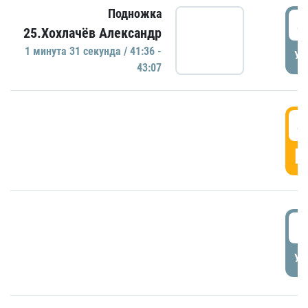
Подножка
4
25.Хохлачёв Александр
1 минутa 31 секундa / 41:36 -
УД
43:07
4
Г
5
УД