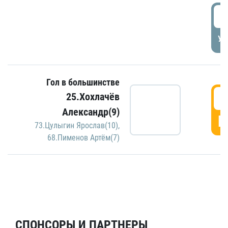
5
УД
Гол в большинстве
5
25.Хохлачёв
Александр(9)
Г
73.Цулыгин Ярослав(10)
,
68.Пименов Артём(7)
СПОНСОРЫ И ПАРТНЕРЫ