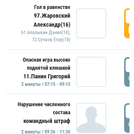
Гол в равенстве
0
97.Жаровский
Александр(16)
Г
61.Алалыкин Данил(14)
,
72.Сучков Егор(18)
Опасная игра высоко
0
поднятой клюшкой
11.Панин Григорий
УД
2 минуты / 07:15 - 09:15
Нарушение численного
0
состава
командный штраф
УД
2 минуты / 09:36 - 11:36