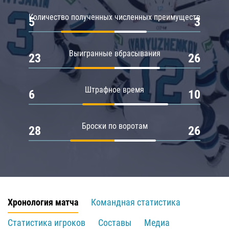
Количество полученных численных преимуществ
5
3
Выигранные вбрасывания
23
26
Штрафное время
6
10
Броски по воротам
28
26
Хронология матча
Командная статистика
Статистика игроков
Составы
Медиа