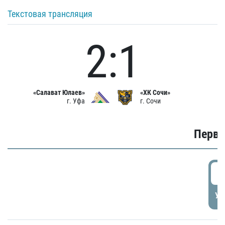
Текстовая трансляция
2:1
«Салават Юлаев»
«ХК Сочи»
г. Уфа
г. Сочи
Первы
0
УД