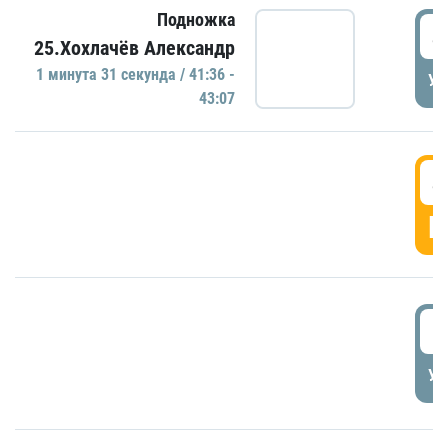
Подножка
4
25.Хохлачёв Александр
1 минутa 31 секундa / 41:36 -
УД
43:07
4
Г
5
УД