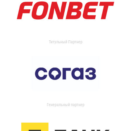
Титульный Партнер
Генеральный партнер