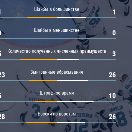
Амур
Шайбы в большинстве
1
1
Барыс
Салават Юлаев
Шайбы в меньшинстве
0
0
Сибирь
Количество полученных численных преимуществ
5
3
Выигранные вбрасывания
23
26
Штрафное время
6
10
Броски по воротам
28
26