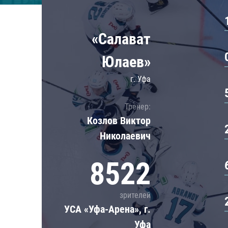
Локомотив
Северсталь
«Салават
ЦСКА
Шанхайские Драконы
Юлаев»
г. Уфа
Тренер:
Козлов Виктор
Николаевич
8522
зрителей
УСА «Уфа-Арена», г.
Уфа