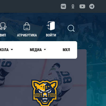
ВИП
АТРИБУТИКА
ВОЙТИ
КОЛА
МЕДИА
МХЛ