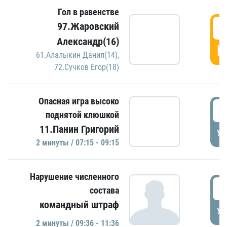
Гол в равенстве
0
97.Жаровский
Александр(16)
Г
61.Алалыкин Данил(14)
,
72.Сучков Егор(18)
Опасная игра высоко
0
поднятой клюшкой
11.Панин Григорий
УД
2 минуты / 07:15 - 09:15
Нарушение численного
0
состава
командный штраф
УД
2 минуты / 09:36 - 11:36