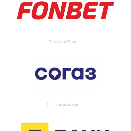
Титульный Партнер
Генеральный партнер