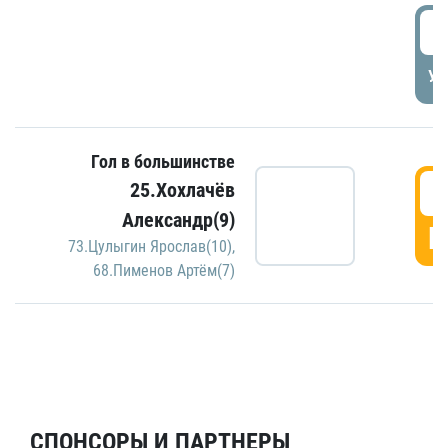
5
УД
Гол в большинстве
5
25.Хохлачёв
Александр(9)
Г
73.Цулыгин Ярослав(10)
,
68.Пименов Артём(7)
СПОНСОРЫ И ПАРТНЕРЫ