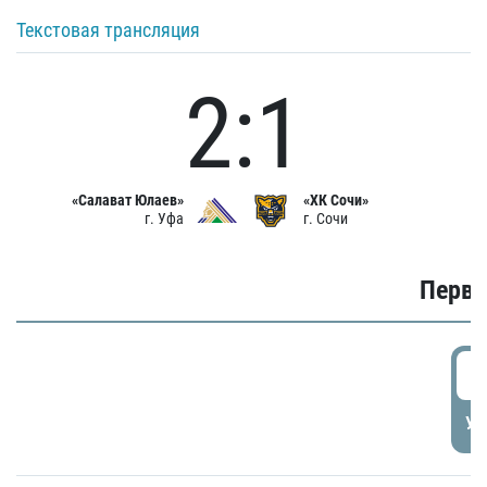
Текстовая трансляция
2:1
«Салават Юлаев»
«ХК Сочи»
г. Уфа
г. Сочи
Первы
0
УД