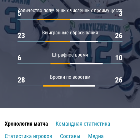
Количество полученных численных преимуществ
5
3
Выигранные вбрасывания
23
26
Штрафное время
6
10
Броски по воротам
28
26
Хронология матча
Командная статистика
Статистика игроков
Составы
Медиа