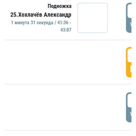
Подножка
4
25.Хохлачёв Александр
1 минутa 31 секундa / 41:36 -
УД
43:07
4
Г
5
УД