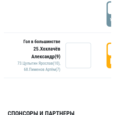
5
УД
Гол в большинстве
5
25.Хохлачёв
Александр(9)
Г
73.Цулыгин Ярослав(10)
,
68.Пименов Артём(7)
СПОНСОРЫ И ПАРТНЕРЫ