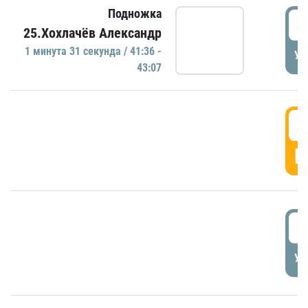
Подножка
4
25.Хохлачёв Александр
1 минутa 31 секундa / 41:36 -
УД
43:07
4
Г
5
УД