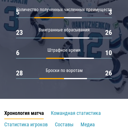
Количество полученных численных преимуществ
5
3
Выигранные вбрасывания
23
26
Штрафное время
6
10
Броски по воротам
28
26
Хронология матча
Командная статистика
Статистика игроков
Составы
Медиа