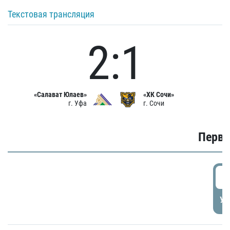
Текстовая трансляция
2:1
«Салават Юлаев»
«ХК Сочи»
г. Уфа
г. Сочи
Первы
0
УД