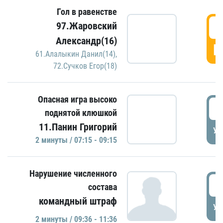
Гол в равенстве
0
97.Жаровский
Александр(16)
Г
61.Алалыкин Данил(14)
,
72.Сучков Егор(18)
Опасная игра высоко
0
поднятой клюшкой
11.Панин Григорий
УД
2 минуты / 07:15 - 09:15
Нарушение численного
0
состава
командный штраф
УД
2 минуты / 09:36 - 11:36