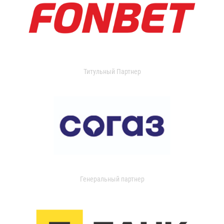
Титульный Партнер
Генеральный партнер