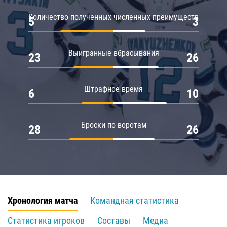
Количество полученных численных преимуществ
5
3
Выигранные вбрасывания
23
26
Штрафное время
6
10
Броски по воротам
28
26
Хронология матча
Командная статистика
Статистика игроков
Составы
Медиа