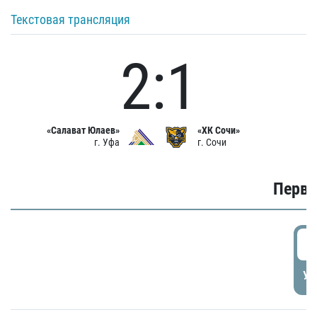
Текстовая трансляция
2:1
«Салават Юлаев»
«ХК Сочи»
г. Уфа
г. Сочи
Первы
0
УД