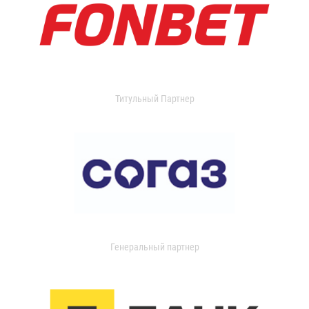
Титульный Партнер
Генеральный партнер