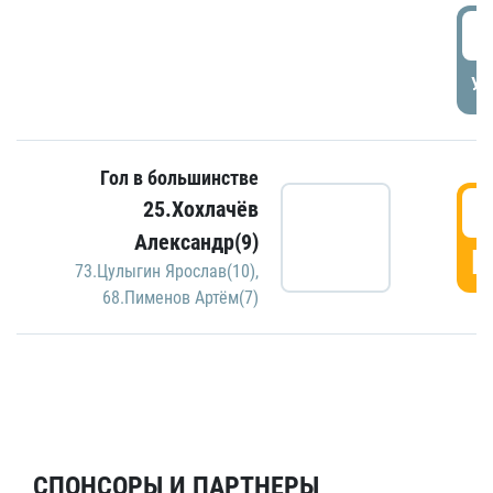
5
УД
Гол в большинстве
5
25.Хохлачёв
Александр(9)
Г
73.Цулыгин Ярослав(10)
,
68.Пименов Артём(7)
СПОНСОРЫ И ПАРТНЕРЫ