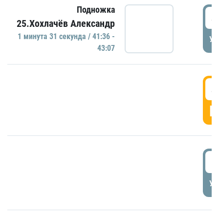
Подножка
4
25.Хохлачёв Александр
1 минутa 31 секундa / 41:36 -
УД
43:07
4
Г
5
УД