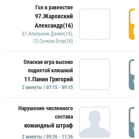
Гол в равенстве
0
97.Жаровский
Александр(16)
Г
61.Алалыкин Данил(14)
,
72.Сучков Егор(18)
Опасная игра высоко
0
поднятой клюшкой
11.Панин Григорий
УД
2 минуты / 07:15 - 09:15
Нарушение численного
0
состава
командный штраф
УД
2 минуты / 09:36 - 11:36