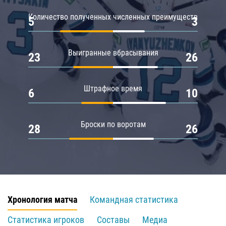
Количество полученных численных преимуществ
5
3
Выигранные вбрасывания
23
26
Штрафное время
6
10
Броски по воротам
28
26
Хронология матча
Командная статистика
Статистика игроков
Составы
Медиа