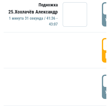
Подножка
4
25.Хохлачёв Александр
1 минутa 31 секундa / 41:36 -
УД
43:07
4
Г
5
УД