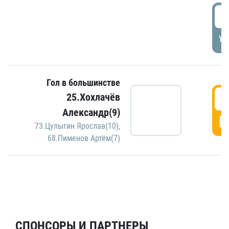
5
УД
Гол в большинстве
5
25.Хохлачёв
Александр(9)
Г
73.Цулыгин Ярослав(10)
,
68.Пименов Артём(7)
СПОНСОРЫ И ПАРТНЕРЫ