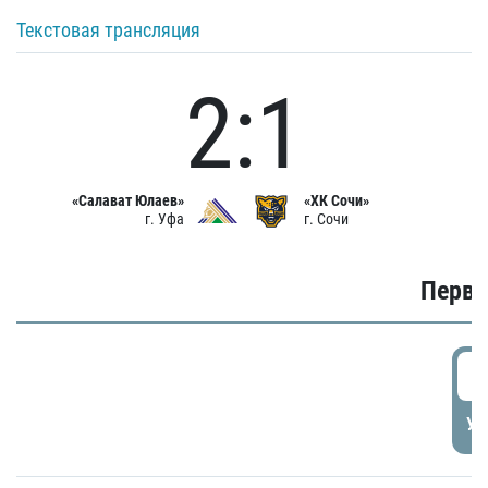
Текстовая трансляция
2:1
«Салават Юлаев»
«ХК Сочи»
г. Уфа
г. Сочи
Первы
0
УД