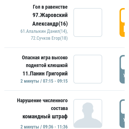
Гол в равенстве
0
97.Жаровский
Александр(16)
Г
61.Алалыкин Данил(14)
,
72.Сучков Егор(18)
Опасная игра высоко
0
поднятой клюшкой
11.Панин Григорий
УД
2 минуты / 07:15 - 09:15
Нарушение численного
0
состава
командный штраф
УД
2 минуты / 09:36 - 11:36