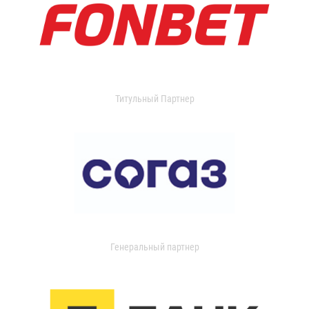
Титульный Партнер
Генеральный партнер