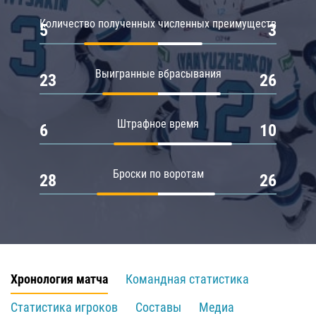
Количество полученных численных преимуществ
5
3
Выигранные вбрасывания
23
26
Штрафное время
6
10
Броски по воротам
28
26
Хронология матча
Командная статистика
Статистика игроков
Составы
Медиа