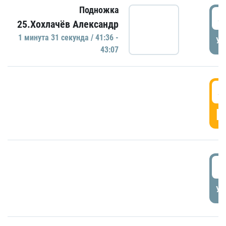
Подножка
4
25.Хохлачёв Александр
1 минутa 31 секундa / 41:36 -
УД
43:07
4
Г
5
УД