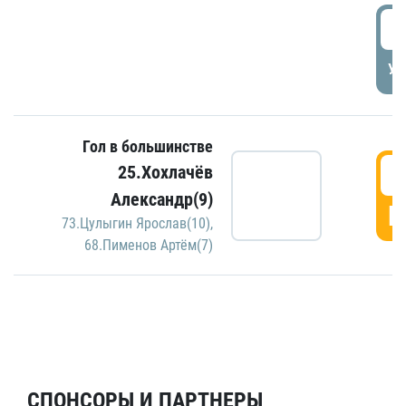
5
УД
Гол в большинстве
5
25.Хохлачёв
Александр(9)
Г
73.Цулыгин Ярослав(10)
,
68.Пименов Артём(7)
СПОНСОРЫ И ПАРТНЕРЫ