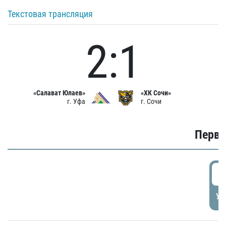
Текстовая трансляция
2:1
«Салават Юлаев»
«ХК Сочи»
г. Уфа
г. Сочи
Первы
0
УД