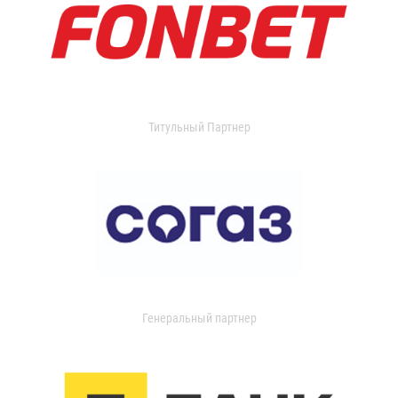
Титульный Партнер
Генеральный партнер