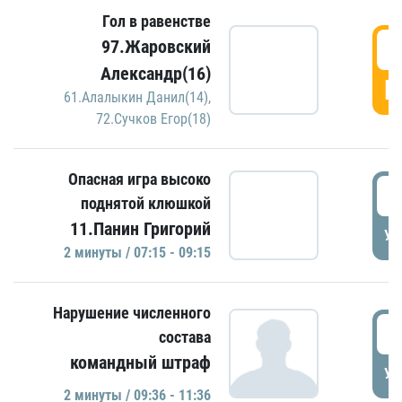
Гол в равенстве
0
97.Жаровский
Александр(16)
Г
61.Алалыкин Данил(14)
,
72.Сучков Егор(18)
Опасная игра высоко
0
поднятой клюшкой
11.Панин Григорий
УД
2 минуты / 07:15 - 09:15
Нарушение численного
0
состава
командный штраф
УД
2 минуты / 09:36 - 11:36