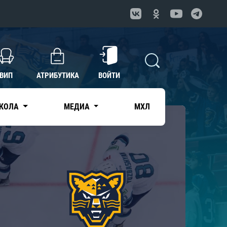
ВИП
АТРИБУТИКА
ВОЙТИ
КОЛА
МЕДИА
МХЛ