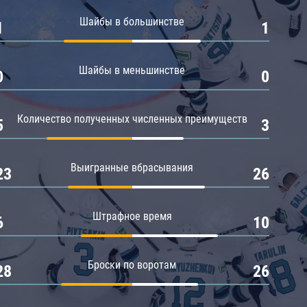
Амур
Шайбы в большинстве
1
1
Барыс
Салават Юлаев
Шайбы в меньшинстве
0
0
Сибирь
Количество полученных численных преимуществ
5
3
Выигранные вбрасывания
23
26
Штрафное время
6
10
Броски по воротам
28
26