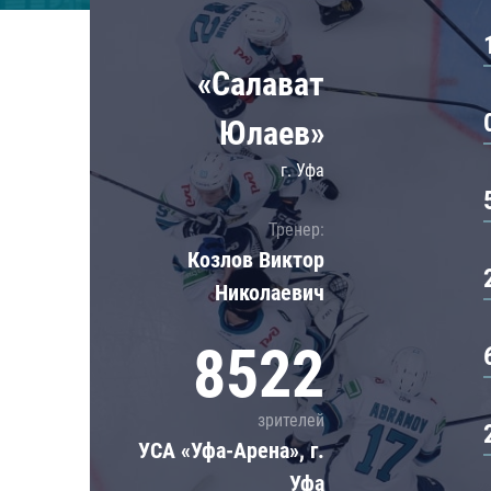
Локомотив
Северсталь
«Салават
ЦСКА
Шанхайские Драконы
Юлаев»
г. Уфа
Тренер:
Козлов Виктор
Николаевич
8522
зрителей
УСА «Уфа-Арена», г.
Уфа