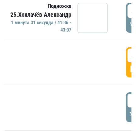
Подножка
4
25.Хохлачёв Александр
1 минутa 31 секундa / 41:36 -
УД
43:07
4
Г
5
УД