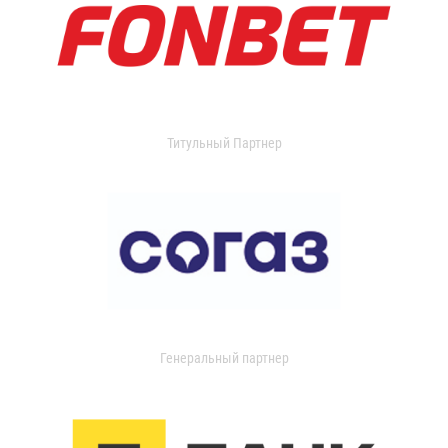
Титульный Партнер
Генеральный партнер