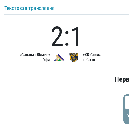
Текстовая трансляция
2:1
«Салават Юлаев»
«ХК Сочи»
г. Уфа
г. Сочи
Первы
0
УД