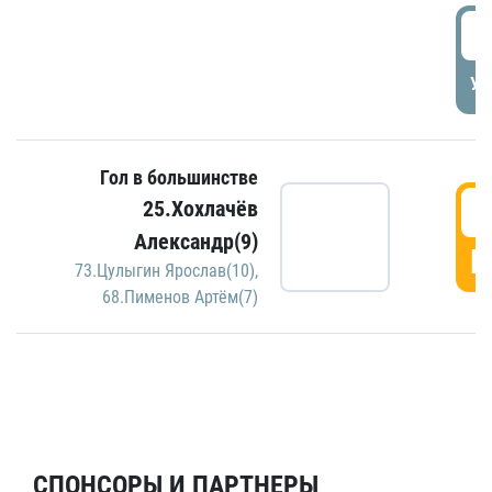
5
УД
Гол в большинстве
5
25.Хохлачёв
Александр(9)
Г
73.Цулыгин Ярослав(10)
,
68.Пименов Артём(7)
СПОНСОРЫ И ПАРТНЕРЫ