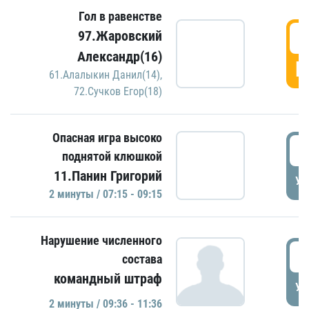
Гол в равенстве
0
97.Жаровский
Александр(16)
Г
61.Алалыкин Данил(14)
,
72.Сучков Егор(18)
Опасная игра высоко
0
поднятой клюшкой
11.Панин Григорий
УД
2 минуты / 07:15 - 09:15
Нарушение численного
0
состава
командный штраф
УД
2 минуты / 09:36 - 11:36