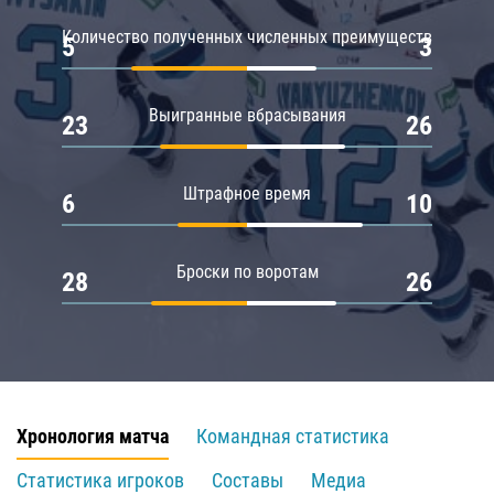
Количество полученных численных преимуществ
5
3
Выигранные вбрасывания
23
26
Штрафное время
6
10
Броски по воротам
28
26
Хронология матча
Командная статистика
Статистика игроков
Составы
Медиа