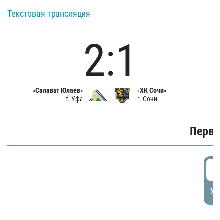
Текстовая трансляция
2:1
«Салават Юлаев»
«ХК Сочи»
г. Уфа
г. Сочи
Первы
0
УД