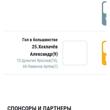
5
УД
Гол в большинстве
5
25.Хохлачёв
Александр(9)
Г
73.Цулыгин Ярослав(10)
,
68.Пименов Артём(7)
СПОНСОРЫ И ПАРТНЕРЫ