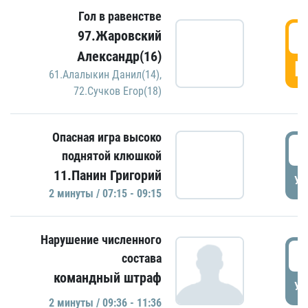
Гол в равенстве
0
97.Жаровский
Александр(16)
Г
61.Алалыкин Данил(14)
,
72.Сучков Егор(18)
Опасная игра высоко
0
поднятой клюшкой
11.Панин Григорий
УД
2 минуты / 07:15 - 09:15
Нарушение численного
0
состава
командный штраф
УД
2 минуты / 09:36 - 11:36