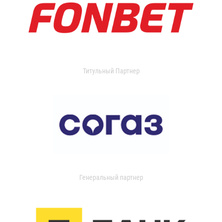
Титульный Партнер
Генеральный партнер