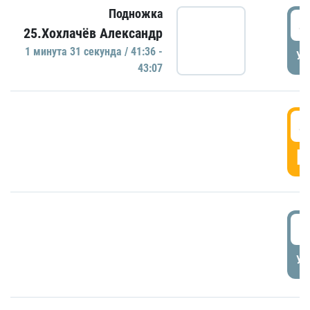
Подножка
4
25.Хохлачёв Александр
1 минутa 31 секундa / 41:36 -
УД
43:07
4
Г
5
УД