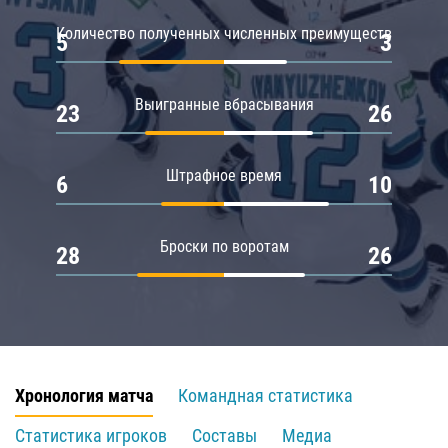
Количество полученных численных преимуществ
5
3
Выигранные вбрасывания
23
26
Штрафное время
6
10
Броски по воротам
28
26
Хронология матча
Командная статистика
Статистика игроков
Составы
Медиа