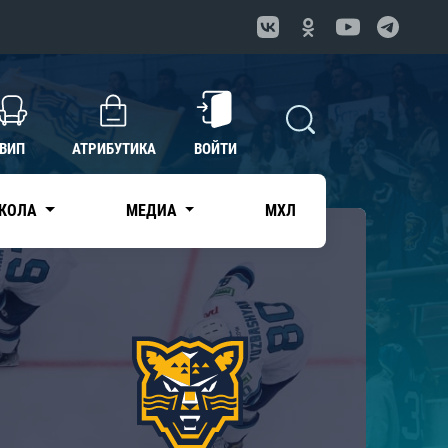
ВИП
АТРИБУТИКА
ВОЙТИ
КОЛА
МЕДИА
МХЛ