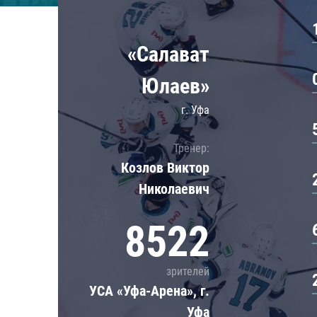
Локомотив
Северсталь
«Салават
ЦСКА
Шанхайские Драконы
Юлаев»
г. Уфа
Тренер:
Козлов Виктор
Николаевич
8522
зрителей
УСА «Уфа-Арена», г.
Уфа