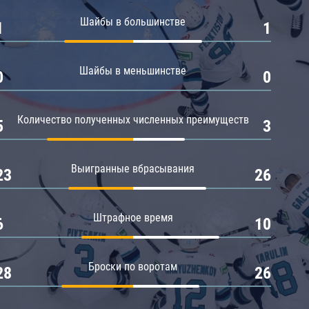
Амур
Шайбы в большинстве
1
1
Барыс
Салават Юлаев
Шайбы в меньшинстве
0
0
Сибирь
Количество полученных численных преимуществ
5
3
Выигранные вбрасывания
23
26
Штрафное время
6
10
Броски по воротам
28
26