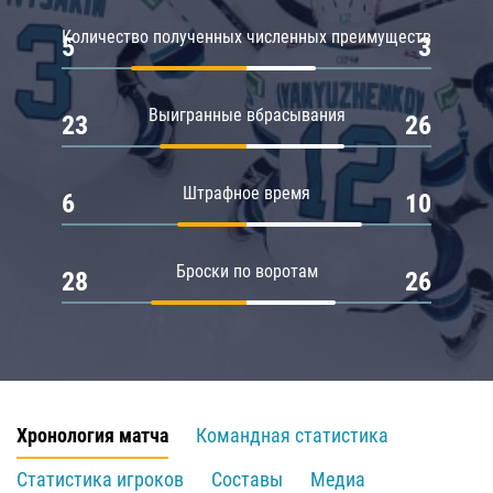
Количество полученных численных преимуществ
5
3
Выигранные вбрасывания
23
26
Штрафное время
6
10
Броски по воротам
28
26
Хронология матча
Командная статистика
Статистика игроков
Составы
Медиа