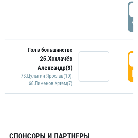
5
УД
Гол в большинстве
5
25.Хохлачёв
Александр(9)
Г
73.Цулыгин Ярослав(10)
,
68.Пименов Артём(7)
СПОНСОРЫ И ПАРТНЕРЫ