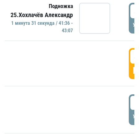
Подножка
4
25.Хохлачёв Александр
1 минутa 31 секундa / 41:36 -
УД
43:07
4
Г
5
УД