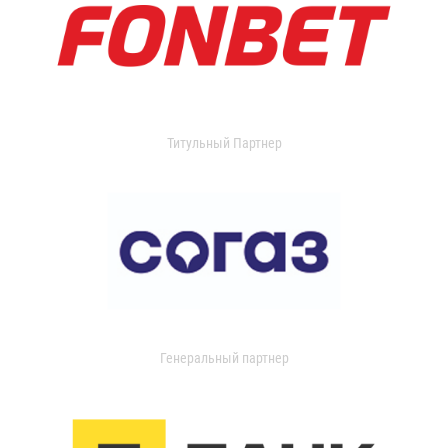
Титульный Партнер
Генеральный партнер