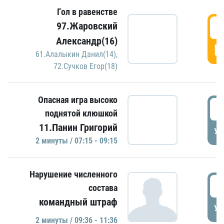
Гол в равенстве
0
97.Жаровский
Александр(16)
Г
61.Алалыкин Данил(14)
,
72.Сучков Егор(18)
Опасная игра высоко
0
поднятой клюшкой
11.Панин Григорий
УД
2 минуты / 07:15 - 09:15
Нарушение численного
0
состава
командный штраф
УД
2 минуты / 09:36 - 11:36