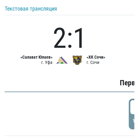
Текстовая трансляция
2:1
«Салават Юлаев»
«ХК Сочи»
г. Уфа
г. Сочи
Первы
0
УД