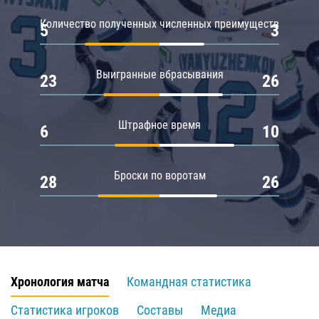
Количество полученных численных преимуществ
5
3
Выигранные вбрасывания
23
26
Штрафное время
6
10
Броски по воротам
28
26
Хронология матча
Командная статистика
Статистика игроков
Составы
Медиа