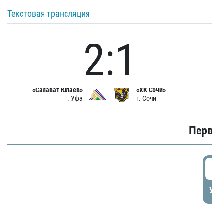
Текстовая трансляция
2:1
«Салават Юлаев»
«ХК Сочи»
г. Уфа
г. Сочи
Первы
0
УД