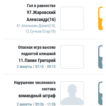
Гол в равенстве
0
97.Жаровский
Александр(16)
Г
61.Алалыкин Данил(14)
,
72.Сучков Егор(18)
Опасная игра высоко
0
поднятой клюшкой
11.Панин Григорий
УД
2 минуты / 07:15 - 09:15
Нарушение численного
0
состава
командный штраф
УД
2 минуты / 09:36 - 11:36