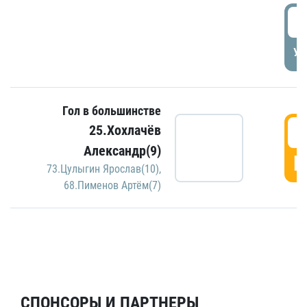
5
УД
Гол в большинстве
5
25.Хохлачёв
Александр(9)
Г
73.Цулыгин Ярослав(10)
,
68.Пименов Артём(7)
СПОНСОРЫ И ПАРТНЕРЫ