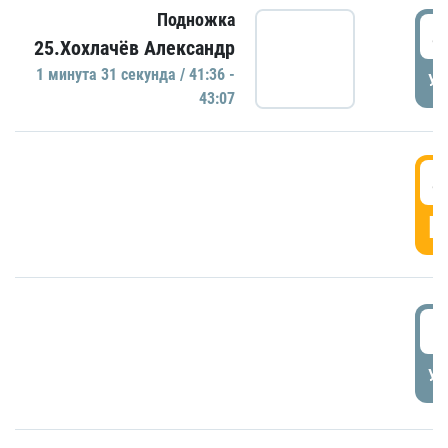
Подножка
4
25.Хохлачёв Александр
1 минутa 31 секундa / 41:36 -
УД
43:07
4
Г
5
УД