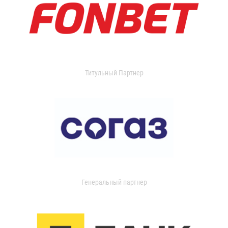
Титульный Партнер
Генеральный партнер