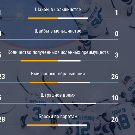
Амур
Шайбы в большинстве
1
1
Барыс
Салават Юлаев
Шайбы в меньшинстве
0
0
Сибирь
Количество полученных численных преимуществ
5
3
Выигранные вбрасывания
23
26
Штрафное время
6
10
Броски по воротам
28
26