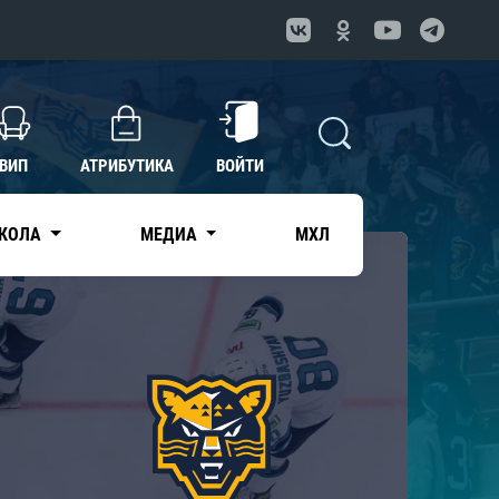
ВИП
АТРИБУТИКА
ВОЙТИ
КОЛА
МЕДИА
МХЛ