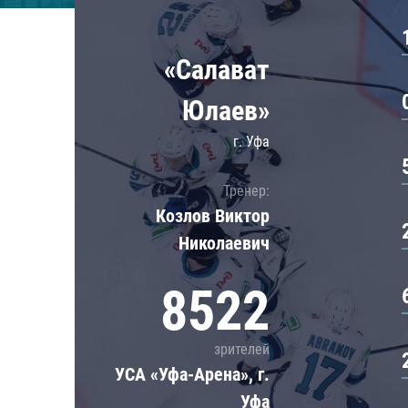
Локомотив
Северсталь
«Салават
ЦСКА
Шанхайские Драконы
Юлаев»
г. Уфа
Тренер:
Козлов Виктор
Николаевич
8522
зрителей
УСА «Уфа-Арена», г.
Уфа